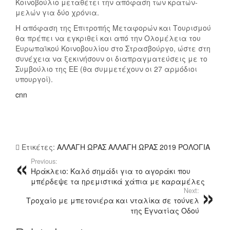
Κοινοβούλιο μεταθέτει την απόφαση των κρατών-
Ε
μελών για δύο χρόνια.
Τ
Η απόφαση της Επιτροπής Μεταφορών και Τουρισμού
Α
θα πρέπει να εγκριθεί και από την Ολομέλεια του
Ρ
Ευρωπαϊκού Κοινοβουλίου στο Στρασβούργο, ώστε στη
Ο
συνέχεια να ξεκινήσουν οι διαπραγματεύσεις με το
Λ
Συμβούλιο της ΕΕ (θα συμμετέχουν οι 27 αρμόδιοι
Ό
υπουργοί).
Γ
cnn
Ι
Α
Μ
Ι
Α
Ετικέτες:
ΑΛΛΑΓΗ ΩΡΑΣ ΑΛΛΑΓΗ ΩΡΑΣ 2019 ΡΟΛΟΓΙΑ
Ώ
Previous:
Ρ
Ηράκλειο: Καλό σημάδι για το αγοράκι που
Α
μπέρδεψε τα ηρεμιστικά χάπια με καραμέλες
Μ
Next:
Π
Τροχαίο με μπετονιέρα και νταλίκα σε τούνελ
Ρ
της Εγνατίας Οδού
Ο