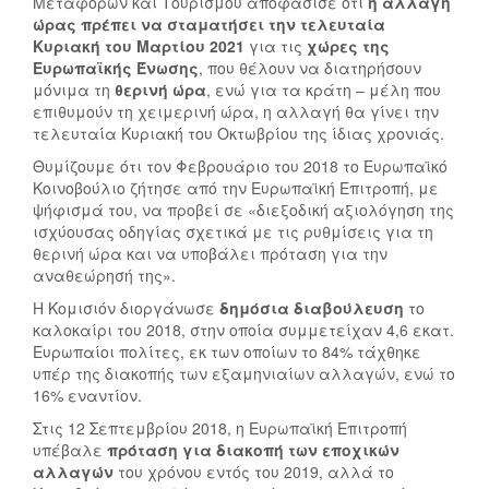
Μεταφορών και Τουρισμού αποφάσισε ότι
η αλλαγή
Λ
ώρας πρέπει να σταματήσει την τελευταία
Λ
Κυριακή του Μαρτίου 2021
για τις
χώρες της
Ευρωπαϊκής Ένωσης
Α
, που θέλουν να διατηρήσουν
μόνιμα τη
θερινή ώρα
, ενώ για τα κράτη – μέλη που
Γ
επιθυμούν τη χειμερινή ώρα, η αλλαγή θα γίνει την
Ή
τελευταία Κυριακή του Οκτωβρίου της ίδιας χρονιάς.
Ώ
Ρ
Θυμίζουμε ότι τον Φεβρουάριο του 2018 το Ευρωπαϊκό
Κοινοβούλιο ζήτησε από την Ευρωπαϊκή Επιτροπή, με
Α
ψήφισμά του, να προβεί σε «διεξοδική αξιολόγηση της
Σ
ισχύουσας οδηγίας σχετικά με τις ρυθμίσεις για τη
:
θερινή ώρα και να υποβάλει πρόταση για την
Π
αναθεώρησή της».
Ό
Η Κομισιόν διοργάνωσε
Τ
δημόσια διαβούλευση
το
καλοκαίρι του 2018, στην οποία συμμετείχαν 4,6 εκατ.
Ε
Ευρωπαίοι πολίτες, εκ των οποίων το 84% τάχθηκε
Γ
υπέρ της διακοπής των εξαμηνιαίων αλλαγών, ενώ το
Υ
16% εναντίον.
Ρ
Στις 12 Σεπτεμβρίου 2018, η Ευρωπαϊκή Επιτροπή
Ν
υπέβαλε
πρόταση για διακοπή των εποχικών
Ά
αλλαγών
του χρόνου εντός του 2019, αλλά το
Μ