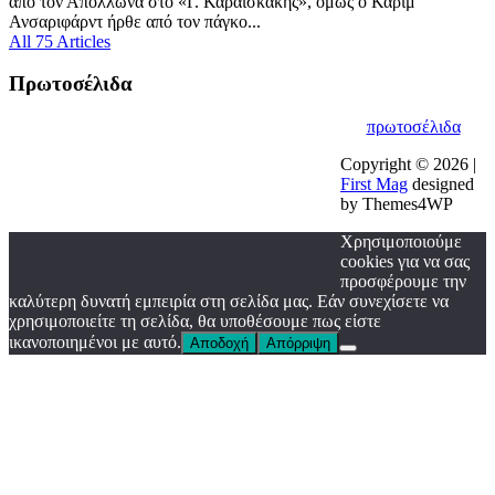
από τον Απόλλωνα στο «Γ. Καραϊσκάκης», όμως ο Καρίμ
Ανσαριφάρντ ήρθε από τον πάγκο...
All 75 Articles
Πρωτοσέλιδα
πρωτοσέλιδα
Copyright © 2026 |
First Mag
designed
by Themes4WP
Χρησιμοποιούμε
cookies για να σας
προσφέρουμε την
καλύτερη δυνατή εμπειρία στη σελίδα μας. Εάν συνεχίσετε να
χρησιμοποιείτε τη σελίδα, θα υποθέσουμε πως είστε
ικανοποιημένοι με αυτό.
Αποδοχή
Απόρριψη