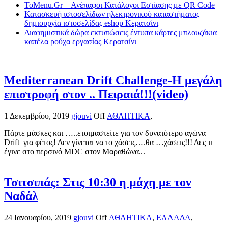
ToMenu.Gr – Ανέπαφοι Κατάλογοι Εστίασης με QR Code
Κατασκευή ιστοσελίδων ηλεκτρονικού καταστήματος
δημιουργία ιστοσελίδας eshop Κερατσίνι
Διαφημιστικά δώρα εκτυπώσεις έντυπα κάρτες μπλουζάκια
καπέλα ρούχα εργασίας Κερατσίνι
Mediterranean Drift Challenge-Η μεγάλη
επιστροφή στον .. Πειραιά!!!(video)
1 Δεκεμβρίου, 2019
gjouvi
Off
ΑΘΛΗΤΙΚΑ
,
Πάρτε μάσκες και …..ετοιμαστείτε για τον δυνατότερο αγώνα
Drift για φέτος! Δεν γίνεται να το χάσεις….θα …χάσεις!!! Δες τι
έγινε στο περσινό MDC στον Μαραθώνα...
Τσιτσιπάς: Στις 10:30 η μάχη με τον
Ναδάλ
24 Ιανουαρίου, 2019
gjouvi
Off
ΑΘΛΗΤΙΚΑ
,
ΕΛΛΑΔΑ
,