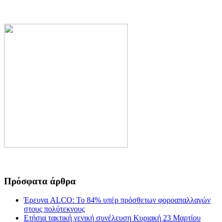
Πρόσφατα άρθρα
Έρευνα ALCO: Το 84% υπέρ πρόσθετων φοροαπαλλαγών
στους πολύτεκνους
Ετήσια τακτική γενική συνέλευση Κυριακή 23 Μαρτίου