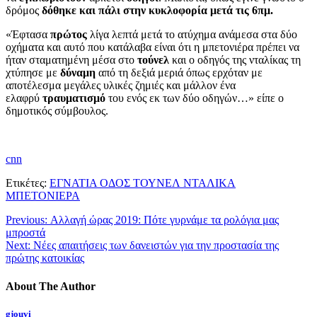
δρόμος
δόθηκε και πάλι στην κυκλοφορία μετά τις 6πμ.
«Έφτασα
πρώτος
λίγα λεπτά μετά το ατύχημα ανάμεσα στα δύο
οχήματα και αυτό που κατάλαβα είναι ότι η μπετονιέρα πρέπει να
ήταν σταματημένη μέσα στο
τούνελ
και ο οδηγός της νταλίκας τη
χτύπησε με
δύναμη
από τη δεξιά μεριά όπως ερχόταν με
αποτέλεσμα μεγάλες υλικές ζημιές και μάλλον ένα
ελαφρύ
τραυματισμό
του ενός εκ των δύο οδηγών…» είπε ο
δημοτικός σύμβουλος.
cnn
Ετικέτες:
ΕΓΝΑΤΙΑ ΟΔΟΣ ΤΟΥΝΕΛ ΝΤΑΛΙΚΑ
ΜΠΕΤΟΝΙΕΡΑ
Previous:
Αλλαγή ώρας 2019: Πότε γυρνάμε τα ρολόγια μας
μπροστά
Next:
Νέες απαιτήσεις των δανειστών για την προστασία της
πρώτης κατοικίας
About The Author
gjouvi