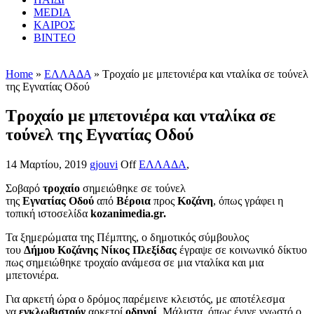
MEDIA
ΚΑΙΡΟΣ
ΒΙΝΤΕΟ
Home
»
ΕΛΛΑΔΑ
» Τροχαίο με μπετονιέρα και νταλίκα σε τούνελ
της Εγνατίας Οδού
Τροχαίο με μπετονιέρα και νταλίκα σε
τούνελ της Εγνατίας Οδού
14 Μαρτίου, 2019
gjouvi
Off
ΕΛΛΑΔΑ
,
Σοβαρό
τροχαίο
σημειώθηκε σε τούνελ
της
Εγνατίας
Οδού
από
Βέροια
προς
Κοζάνη
, όπως γράφει η
τοπική ιστοσελίδα
kozanimedia.gr.
Τα ξημερώματα της Πέμπτης, ο δημοτικός σύμβουλος
του
Δήμου
Κοζάνης
Νίκος
Πλεξίδας
έγραψε σε κοινωνικό δίκτυο
πως σημειώθηκε τροχαίο ανάμεσα σε μια νταλίκα και μια
μπετονιέρα.
Για αρκετή ώρα ο δρόμος παρέμεινε κλειστός, με αποτέλεσμα
να
εγκλωβιστούν
αρκετοί
οδηγοί
. Μάλιστα, όπως έγινε γνωστό ο