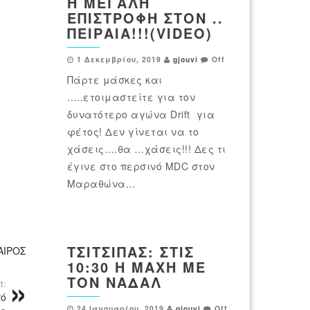
Η ΜΕΓΆΛΗ
ΕΠΙΣΤΡΟΦΉ ΣΤΟΝ ..
ΠΕΙΡΑΙΆ!!!(VIDEO)
1 Δεκεμβρίου, 2019
gjouvi
Off
Πάρτε μάσκες και
…..ετοιμαστείτε για τον
δυνατότερο αγώνα Drift για
φέτος! Δεν γίνεται να το
χάσεις….θα …χάσεις!!! Δες τι
έγινε στο περσινό MDC στον
Μαραθώνα...
ΤΣΙΤΣΙΠΆΣ: ΣΤΙΣ
ΑΙΡΟΣ
10:30 Η ΜΆΧΗ ΜΕ
ΤΟΝ ΝΑΔΆΛ
t:
πό
24 Ιανουαρίου, 2019
gjouvi
Off