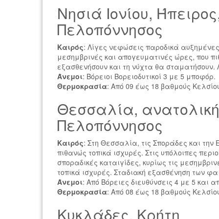
Νησιά Ιονίου, Ήπειρος,
Πελοπόννησος
Καιρός
: Λίγες νεφώσεις παροδικά αυξημένες 
μεσημβρινές και απογευματινές ώρες, που πι
εξασθενήσουν και τη νύχτα θα σταματήσουν. Λ
Άνεμοι
: Βόρειοι Βορειοδυτικοί 3 με 5 μποφόρ.
Θερμοκρασία
: Από 09 έως 18 βαθμούς Κελσίο
Θεσσαλία, ανατολική
Πελοπόννησος
Καιρός
: Στη Θεσσαλία, τις Σποράδες και την
πιθανώς τοπικά ισχυρές. Στις υπόλοιπες περ
σποραδικές καταιγίδες, κυρίως τις μεσημβρι
τοπικά ισχυρές. Σταδιακή εξασθένηση των φα
Άνεμοι
: Από Βόρειες διευθύνσεις 4 με 5 και 
Θερμοκρασία
: Από 08 έως 18 βαθμούς Κελσίο
Κυκλάδες, Κρήτη