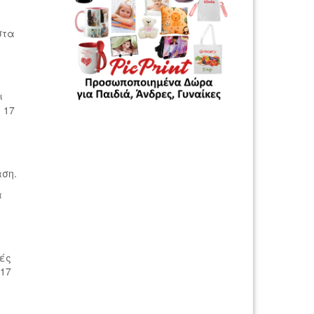
στα
ι
 17
αση.
α
νές
 17