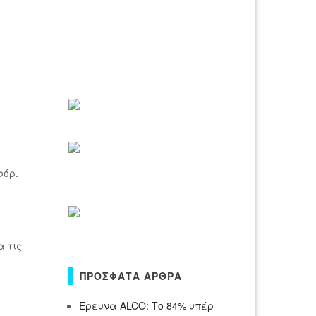
φόρ.
α τις
ΠΡΌΣΦΑΤΑ ΆΡΘΡΑ
Έρευνα ALCO: Το 84% υπέρ