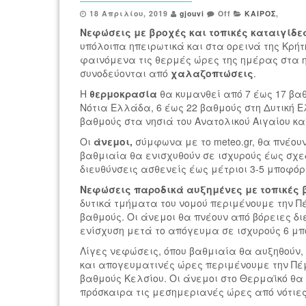
18 Απριλίου, 2019
gjouvi
Off
ΚΑΙΡΟΣ
,
Νεφώσεις με βροχές και τοπικές καταιγίδε
υπόλοιπα ηπειρωτικά και στα ορεινά της Κρήτ
φαινόμενα τις θερμές ώρες της ημέρας στα η
συνοδεύονται από
χαλαζοπτώσεις
.
Η
θερμοκρασία
θα κυμανθεί από 7 έως 17 βαθ
Νότια Ελλάδα, 6 έως 22 βαθμούς στη Δυτική Ε
βαθμούς στα νησιά του Ανατολικού Αιγαίου κ
Οι
άνεμοι,
σύμφωνα με το meteo.gr,
θα πνέουν
βαθμιαία θα ενισχυθούν σε ισχυρούς έως σχεδ
διευθύνσεις ασθενείς έως μέτριοι 3-5 μποφόρ
Νεφώσεις παροδικά αυξημένες με τοπικές 
δυτικά τμήματα του νομού περιμένουμε την Πέ
βαθμούς. Οι άνεμοι θα πνέουν από βόρειες δι
ενίσχυση μετά το απόγευμα σε ισχυρούς 6 μπ
Λίγες νεφώσεις, όπου βαθμιαία θα αυξηθούν,
και απογευματινές ώρες περιμένουμε την Πέμ
βαθμούς Κελσίου. Οι άνεμοι στο Θερμαϊκό θα
πρόσκαιρα τις μεσημεριανές ώρες από νότιες 