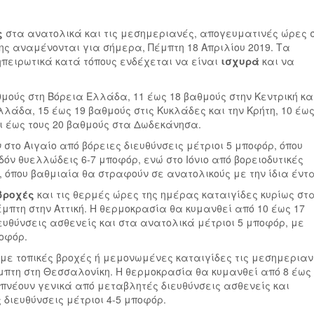
ς
στα ανατολικά και τις μεσημεριανές, απογευματινές ώρες 
ης αναμένονται για σήμερα, Πέμπτη 18 Απριλίου 2019. Τα
πειρωτικά κατά τόπους ενδέχεται να είναι
ισχυρά
και να
μούς στη Βόρεια Ελλάδα, 11 έως 18 βαθμούς στην Κεντρική κα
λλάδα, 15 έως 19 βαθμούς στις Κυκλάδες και την Κρήτη, 10 έως
αι έως τους 20 βαθμούς στα Δωδεκάνησα.
 στο Αιγαίο από βόρειες διευθύνσεις μέτριοι 5 μποφόρ, όπου
όν θυελλώδεις 6-7 μποφόρ, ενώ στο Ιόνιο από βορειοδυτικές
, όπου βαθμιαία θα στραφούν σε ανατολικούς με την ίδια έντ
βροχές
και τις θερμές ώρες της ημέρας καταιγίδες κυρίως στ
μπτη στην Αττική. Η θερμοκρασία θα κυμανθεί από 10 έως 17
ευθύνσεις ασθενείς και στα ανατολικά μέτριοι 5 μποφόρ, με
οφόρ.
 με τοπικές βροχές ή μεμονωμένες καταιγίδες τις μεσημερια
πτη στη Θεσσαλονίκη. Η θερμοκρασία θα κυμανθεί από 8 έως
 πνέουν γενικά από μεταβλητές διευθύνσεις ασθενείς και
διευθύνσεις μέτριοι 4-5 μποφόρ.