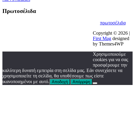
Πρωτοσέλιδα
πρωτοσέλιδα
Copyright © 2026 |
First Mag
designed
by Themes4WP
Χρησιμοποιούμε
cookies για να σας
προσφέρουμε την
καλύτερη δυνατή εμπειρία στη σελίδα μας. Εάν συνεχίσετε να
χρησιμοποιείτε τη σελίδα, θα υποθέσουμε πως είστε
ικανοποιημένοι με αυτό.
Αποδοχή
Απόρριψη