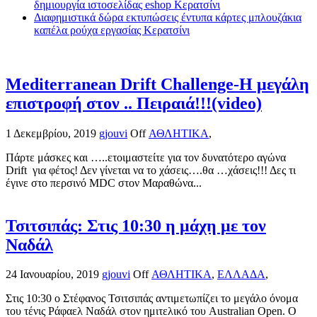
δημιουργία ιστοσελίδας eshop Κερατσίνι
Διαφημιστικά δώρα εκτυπώσεις έντυπα κάρτες μπλουζάκια
καπέλα ρούχα εργασίας Κερατσίνι
Mediterranean Drift Challenge-Η μεγάλη
επιστροφή στον .. Πειραιά!!!(video)
1 Δεκεμβρίου, 2019
gjouvi
Off
ΑΘΛΗΤΙΚΑ
,
Πάρτε μάσκες και …..ετοιμαστείτε για τον δυνατότερο αγώνα
Drift για φέτος! Δεν γίνεται να το χάσεις….θα …χάσεις!!! Δες τι
έγινε στο περσινό MDC στον Μαραθώνα...
Τσιτσιπάς: Στις 10:30 η μάχη με τον
Ναδάλ
24 Ιανουαρίου, 2019
gjouvi
Off
ΑΘΛΗΤΙΚΑ
,
ΕΛΛΑΔΑ
,
Στις 10:30 ο Στέφανος Τσιτσιπάς αντιμετωπίζει το μεγάλο όνομα
του τένις Ράφαελ Ναδάλ στον ημιτελικό του Australian Open. Ο