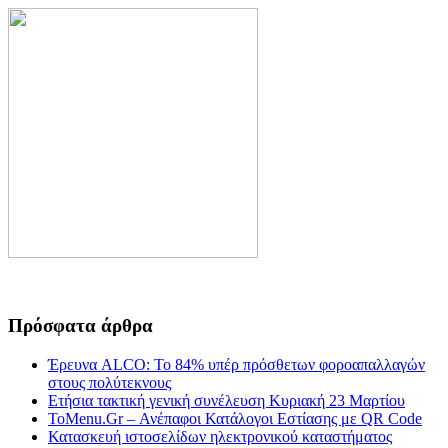
Πρόσφατα άρθρα
Έρευνα ALCO: Το 84% υπέρ πρόσθετων φοροαπαλλαγών
στους πολύτεκνους
Ετήσια τακτική γενική συνέλευση Κυριακή 23 Μαρτίου
ToMenu.Gr – Ανέπαφοι Κατάλογοι Εστίασης με QR Code
Κατασκευή ιστοσελίδων ηλεκτρονικού καταστήματος