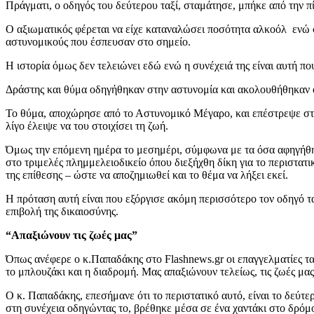
Πράγματι, ο οδηγός του δεύτερου ταξί, σταμάτησε, μπήκε από την π
Ο αξιωματικός φέρεται να είχε καταναλώσει ποσότητα αλκοόλ ενώ σ
αστυνομικούς που έσπευσαν στο σημείο.
Η ιστορία όμως δεν τελειώνει εδώ ενώ η συνέχειά της είναι αυτή πο
Δράστης και θύμα οδηγήθηκαν στην αστυνομία και ακολουθήθηκαν ο
Το θύμα, αποχώρησε από το Αστυνομικό Μέγαρο, και επέστρεψε στο σ
λίγο έλειψε να του στοιχίσει τη ζωή.
Όμως την επόμενη ημέρα το μεσημέρι, σύμφωνα με τα όσα αφηγήθηκ
στο τριμελές πλημμελειοδικείο όπου διεξήχθη δίκη για το περιστατι
της επίθεσης – ώστε να αποζημιωθεί και το θέμα να λήξει εκεί.
Η πρόταση αυτή είναι που εξόργισε ακόμη περισσότερο τον οδηγό τα
επιβολή της δικαιοσύνης.
“Απαξιώνουν τις ζωές μας”
Όπως ανέφερε ο κ.Παπαδάκης στο Flashnews.gr οι επαγγελματίες ταξι
το μπλουζάκι και η διαδρομή. Μας απαξιώνουν τελείως, τις ζωές μα
Ο κ. Παπαδάκης, επεσήμανε ότι το περιστατικό αυτό, είναι το δεύτε
στη συνέχεια οδηγώντας το, βρέθηκε μέσα σε ένα χαντάκι στο δρόμο τ