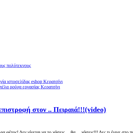
υς πολύτεκνους
ία ιστοσελίδας eshop Κερατσίνι
πέλα ρούχα εργασίας Κερατσίνι
πιστροφή στον .. Πειραιά!!!(video)
για φέτος! Δεν γίνεται να το χάσεις….θα …χάσεις!!! Δες τι έγινε στ