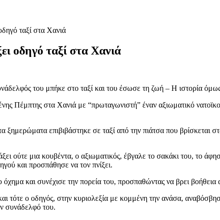
οδηγό ταξί στα Χανιά
ει οδηγό ταξί στα Χανιά
υνάδελφός του μπήκε στο ταξί και του έσωσε τη ζωή – Η ιστορία όμως
ης Πέμπτης στα Χανιά με “πρωταγωνιστή” έναν αξιωματικό νατοϊκού 
4 τα ξημερώματα επιβιβάστηκε σε ταξί από την πιάτσα που βρίσκεται 
άξει ούτε μια κουβέντα, ο αξιωματικός, έβγαλε το σακάκι του, το άφη
ηγού και προσπάθησε να τον πνίξει.
ο όχημα και συνέχισε την πορεία του, προσπαθώντας να βρει βοήθεια
 και τότε ο οδηγός, στην κυριολεξία με κομμένη την ανάσα, αναβόσβη
ον συνάδελφό του.