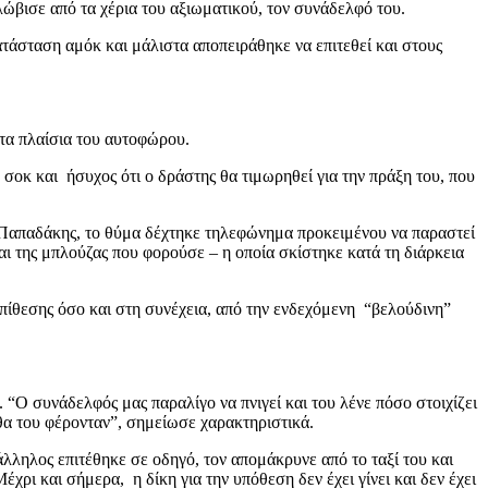
λώβισε από τα χέρια του αξιωματικού, τον συνάδελφό του.
τάσταση αμόκ και μάλιστα αποπειράθηκε να επιτεθεί και στους
τα πλαίσια του αυτοφώρου.
σοκ και ήσυχος ότι ο δράστης θα τιμωρηθεί για την πράξη του, που
 Παπαδάκης, το θύμα δέχτηκε τηλεφώνημα προκειμένου να παραστεί
και της μπλούζας που φορούσε – η οποία σκίστηκε κατά τη διάρκεια
επίθεσης όσο και στη συνέχεια, από την ενδεχόμενη “βελούδινη”
 “Ο συνάδελφός μας παραλίγο να πνιγεί και του λένε πόσο στοιχίζει
 θα του φέρονταν”, σημείωσε χαρακτηριστικά.
άλληλος επιτέθηκε σε οδηγό, τον απομάκρυνε από το ταξί του και
χρι και σήμερα, η δίκη για την υπόθεση δεν έχει γίνει και δεν έχει