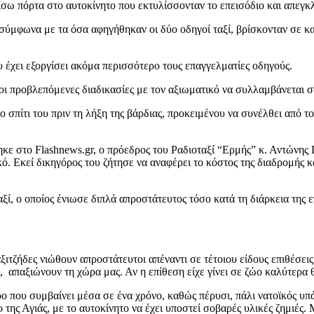
ίσω πόρτα στο αυτοκίνητο που εκτυλίσσονταν το επεισόδιο και απεγκ
ύμφωνα με τα όσα αφηγήθηκαν οι δύο οδηγοί ταξί, βρίσκονταν σε κα
υ έχει εξοργίσει ακόμα περισσότερο τους επαγγελματίες οδηγούς.
ι προβλεπόμενες διαδικασίες με τον αξιωματικό να συλλαμβάνεται σ
πίτι του πριν τη λήξη της βάρδιας, προκειμένου να συνέλθει από το 
ε στο Flashnews.gr, ο πρόεδρος του Ραδιοταξί “Ερμής” κ. Αντώνης
κό. Εκεί δικηγόρος του ζήτησε να αναφέρει το κόστος της διαδρομής 
ξί, ο οποίος ένιωσε διπλά απροστάτευτος τόσο κατά τη διάρκεια της 
τζήδες νιώθουν απροστάτευτοι απέναντι σε τέτοιου είδους επιθέσεις.
ς, απαξιώνουν τη χώρα μας. Αν η επίθεση είχε γίνει σε ζώο καλύτερα
ρο που συμβαίνει μέσα σε ένα χρόνο, καθώς πέρυσι, πάλι νατοϊκός υπ
ης Αγιάς, με το αυτοκίνητο να έχει υποστεί σοβαρές υλικές ζημιές. Μέ