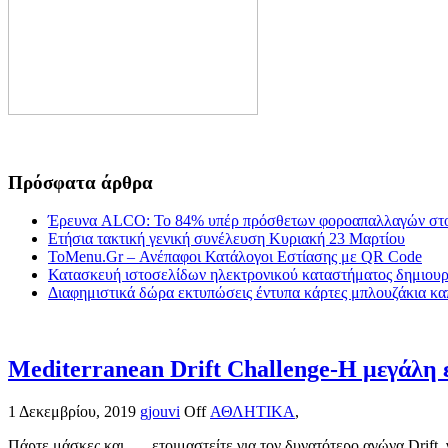
Πρόσφατα άρθρα
Έρευνα ALCO: Το 84% υπέρ πρόσθετων φοροαπαλλαγών στο
Ετήσια τακτική γενική συνέλευση Κυριακή 23 Μαρτίου
ToMenu.Gr – Ανέπαφοι Κατάλογοι Εστίασης με QR Code
Κατασκευή ιστοσελίδων ηλεκτρονικού καταστήματος δημιουργ
Διαφημιστικά δώρα εκτυπώσεις έντυπα κάρτες μπλουζάκια κα
Mediterranean Drift Challenge-Η μεγάλη ε
1 Δεκεμβρίου, 2019
gjouvi
Off
ΑΘΛΗΤΙΚΑ
,
Πάρτε μάσκες και …..ετοιμαστείτε για τον δυνατότερο αγώνα Drift 