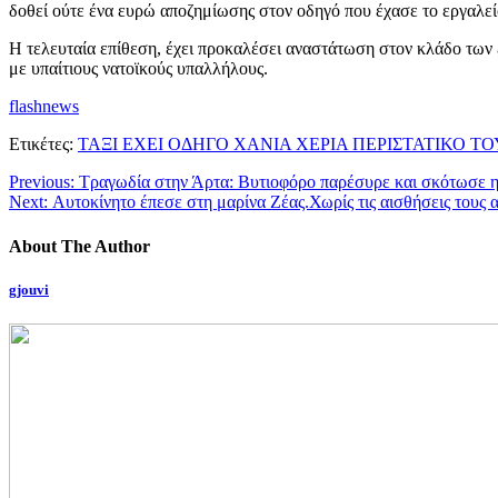
δοθεί ούτε ένα ευρώ αποζημίωσης στον οδηγό που έχασε το εργαλείο
Η τελευταία επίθεση, έχει προκαλέσει αναστάτωση στον κλάδο των 
με υπαίτιους νατοϊκούς υπαλλήλους.
flashnews
Ετικέτες:
ΤΑΞΙ ΕΧΕΙ ΟΔΗΓΟ ΧΑΝΙΑ ΧΕΡΙΑ ΠΕΡΙΣΤΑΤΙΚΟ 
Previous:
Τραγωδία στην Άρτα: Βυτιοφόρο παρέσυρε και σκότωσε 
Next:
Αυτοκίνητο έπεσε στη μαρίνα Ζέας.Χωρίς τις αισθήσεις τους
About The Author
gjouvi