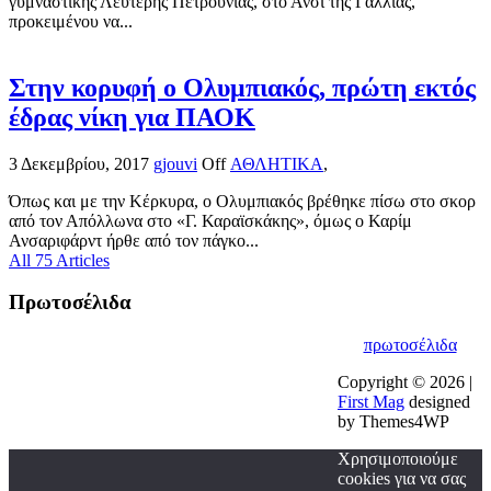
γυμναστικής Λευτέρης Πετρούνιας, στο Ανσί της Γαλλίας,
προκειμένου να...
Στην κορυφή ο Ολυμπιακός, πρώτη εκτός
έδρας νίκη για ΠΑΟΚ
3 Δεκεμβρίου, 2017
gjouvi
Off
ΑΘΛΗΤΙΚΑ
,
Όπως και με την Κέρκυρα, ο Ολυμπιακός βρέθηκε πίσω στο σκορ
από τον Απόλλωνα στο «Γ. Καραϊσκάκης», όμως ο Καρίμ
Ανσαριφάρντ ήρθε από τον πάγκο...
All 75 Articles
Πρωτοσέλιδα
πρωτοσέλιδα
Copyright © 2026 |
First Mag
designed
by Themes4WP
Χρησιμοποιούμε
cookies για να σας