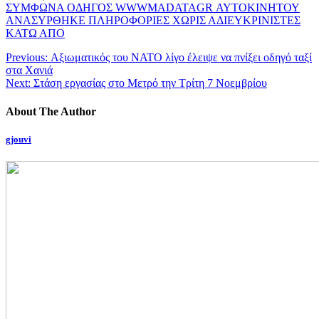
ΣΥΜΦΩΝΑ ΟΔΗΓΟΣ WWWMADATAGR ΑΥΤΟΚΙΝΗΤΟΥ
ΑΝΑΣΥΡΘΗΚΕ ΠΛΗΡΟΦΟΡΙΕΣ ΧΩΡΙΣ ΑΔΙΕΥΚΡΙΝΙΣΤΕΣ
ΚΑΤΩ ΑΠΟ
Previous:
Αξιωματικός του ΝΑΤΟ λίγο έλειψε να πνίξει οδηγό ταξί
στα Χανιά
Next:
Στάση εργασίας στο Μετρό την Τρίτη 7 Νοεμβρίου
About The Author
gjouvi