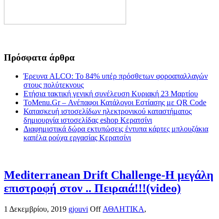
Πρόσφατα άρθρα
Έρευνα ALCO: Το 84% υπέρ πρόσθετων φοροαπαλλαγών
στους πολύτεκνους
Ετήσια τακτική γενική συνέλευση Κυριακή 23 Μαρτίου
ToMenu.Gr – Ανέπαφοι Κατάλογοι Εστίασης με QR Code
Κατασκευή ιστοσελίδων ηλεκτρονικού καταστήματος
δημιουργία ιστοσελίδας eshop Κερατσίνι
Διαφημιστικά δώρα εκτυπώσεις έντυπα κάρτες μπλουζάκια
καπέλα ρούχα εργασίας Κερατσίνι
Mediterranean Drift Challenge-Η μεγάλη
επιστροφή στον .. Πειραιά!!!(video)
1 Δεκεμβρίου, 2019
gjouvi
Off
ΑΘΛΗΤΙΚΑ
,