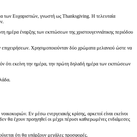
έρα των Ευχαριστιών, γνωστή ως Thanksgiving. Η τελευταία
ν.
πρώτη ημέρα έναρξης των εκπτώσεων της χριστουγεννιάτικης περιόδου
 των επιχειρήσεων. Χρησιμοποιούνταν δύο χρώματα μελανιού ώστε να
πόν ότι εκείνη την ημέρα, την πρώτη δηλαδή ημέρα των εκπτώσεων
λλάδα.
 νοικοκυριών. Εν μέσω ενεργειακής κρίσης, αρκετοί είναι εκείνοι
 δεν θα έχουν προηγηθεί οι μέχρι πέρυσι καθιερωμένες ενδιάμεσες
ούγεται ότι θα υπάρξουν μεγάλες προσφορές.