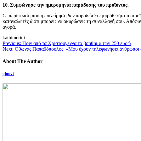
10.
Συμφώνησε την ημερομηνία παράδοσης του προϊόντος.
Σε περίπτωση που η επιχείρηση δεν παραδώσει εμπρόθεσμα το προϊόν
καταναλωτές διότι μπορείς να ακυρώσεις τη συναλλαγή σου. Απόφυγ
αγορά.
kathimerini
Previous:
Πριν από τα Χριστούγεννα το βοήθημα των 250 ευρώ
Next:
Όθωνας Παπαδόπουλος: «Μου έχουν τηλεφωνήσει άνθρωποι από
About The Author
gjouvi