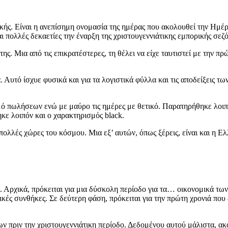
ερικής. Είναι η ανεπίσημη ονομασία της ημέρας που ακολουθεί την Ημ
 πολλές δεκαετίες την έναρξη της χριστουγεννιάτικης εμπορικής σεζό
ης. Μια από τις επικρατέστερες, τη θέλει να είχε ταυτιστεί με την 
. Αυτό ίσχυε φυσικά και για τα λογιστικά φύλλα και τις αποδείξεις
σμό πωλήσεων ενώ με μαύρο τις ημέρες με θετικό. Παρατηρήθηκε λοι
ηκε λοιπόν και ο χαρακτηρισμός black.
 πολλές χώρες του κόσμου. Μια εξ’ αυτών, όπως ξέρεις, είναι και η Ε
ς. Αρχικά, πρόκειται για μια δύσκολη περίοδο για τα… οικονομικά των
κές συνθήκες. Σε δεύτερη φάση, πρόκειται για την πρώτη χρονιά που
ν πριν την χριστουγεννιάτικη περίοδο. Δεδομένου αυτού μάλιστα, ακ