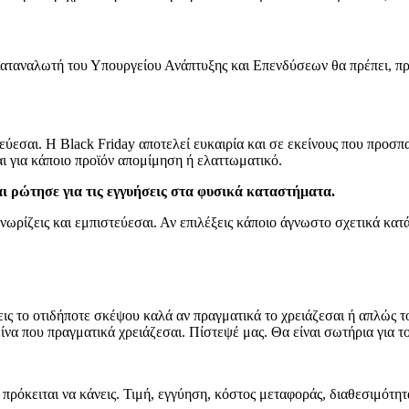
ταναλωτή του Υπουργείου Ανάπτυξης και Επενδύσεων θα πρέπει, πριν
τεύεσαι. Η Black Friday αποτελεί ευκαιρία και σε εκείνους που προ
αι για κάποιο προϊόν απομίμηση ή ελαττωματικό.
ι ρώτησε για τις εγγυήσεις στα φυσικά καταστήματα.
γνωρίζεις και εμπιστεύεσαι. Αν επιλέξεις κάποιο άγνωστο σχετικά κ
ις το οτιδήποτε σκέψου καλά αν πραγματικά το χρειάζεσαι ή απλώς το
εκείνα που πραγματικά χρειάζεσαι. Πίστεψέ μας. Θα είναι σωτήρια για
 πρόκειται να κάνεις. Τιμή, εγγύηση, κόστος μεταφοράς, διαθεσιμότη