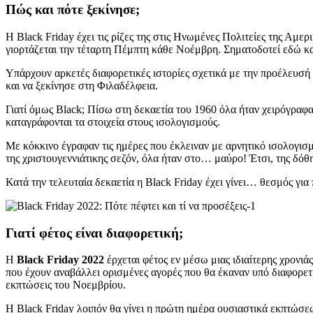
Πώς και πότε ξεκίνησε;
Η Black Friday έχει τις ρίζες της στις Ηνωμένες Πολιτείες της Αμ
γιορτάζεται την τέταρτη Πέμπτη κάθε Νοέμβρη. Σηματοδοτεί εδώ και
Υπάρχουν αρκετές διαφορετικές ιστορίες σχετικά με την προέλευσή τ
και να ξεκίνησε στη Φιλαδέλφεια.
Γιατί όμως Black; Πίσω στη δεκαετία του 1960 όλα ήταν χειρόγραφα
καταγράφονται τα στοιχεία στους ισολογισμούς.
Με κόκκινο έγραφαν τις ημέρες που έκλειναν με αρνητικό ισολογι
της χριστουγεννιάτικης σεζόν, όλα ήταν στο… μαύρο! Έτσι, της δόθ
Κατά την τελευταία δεκαετία η Black Friday έχει γίνει… θεσμός για
Γιατί φέτος είναι διαφορετική;
H
Black Friday 2022
έρχεται φέτος εν μέσω μιας ιδιαίτερης χρονιά
που έχουν αναβάλλει ορισμένες αγορές που θα έκαναν υπό διαφορετι
εκπτώσεις του Νοεμβρίου.
H Black Friday λοιπόν θα γίνει η πρώτη ημέρα ουσιαστικά εκπτώσεω