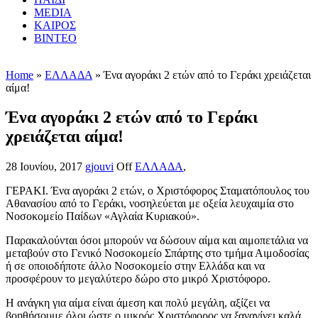
MEDIA
ΚΑΙΡΟΣ
ΒΙΝΤΕΟ
Home
»
ΕΛΛΑΔΑ
» Ένα αγοράκι 2 ετών από το Γεράκι χρειάζεται
αίμα!
Ένα αγοράκι 2 ετών από το Γεράκι
χρειάζεται αίμα!
28 Ιουνίου, 2017
gjouvi
Off
ΕΛΛΑΔΑ
,
ΓΕΡΑΚΙ. Ένα αγοράκι 2 ετών, ο Χριστόφορος Σταματόπουλος του
Αθανασίου από το Γεράκι, νοσηλεύεται με οξεία λευχαιμία στο
Νοσοκομείο Παίδων «Αγλαία Κυριακού».
Παρακαλούνται όσοι μπορούν να δώσουν αίμα και αιμοπετάλια να
μεταβούν στο Γενικό Νοσοκομείο Σπάρτης στο τμήμα Αιμοδοσίας
ή σε οποιοδήποτε άλλο Νοσοκομείο στην Ελλάδα και να
προσφέρουν το μεγαλύτερο δώρο στο μικρό Χριστόφορο.
Η ανάγκη για αίμα είναι άμεση και πολύ μεγάλη, αξίζει να
βοηθήσουμε όλοι ώστε ο μικρός Χριστόφορος να ξαναγίνει καλά.