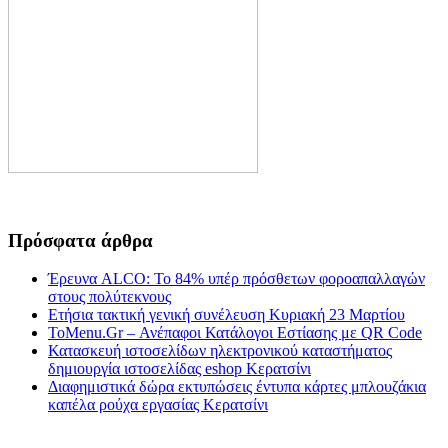
Πρόσφατα άρθρα
Έρευνα ALCO: Το 84% υπέρ πρόσθετων φοροαπαλλαγών
στους πολύτεκνους
Ετήσια τακτική γενική συνέλευση Κυριακή 23 Μαρτίου
ToMenu.Gr – Ανέπαφοι Κατάλογοι Εστίασης με QR Code
Κατασκευή ιστοσελίδων ηλεκτρονικού καταστήματος
δημιουργία ιστοσελίδας eshop Κερατσίνι
Διαφημιστικά δώρα εκτυπώσεις έντυπα κάρτες μπλουζάκια
καπέλα ρούχα εργασίας Κερατσίνι