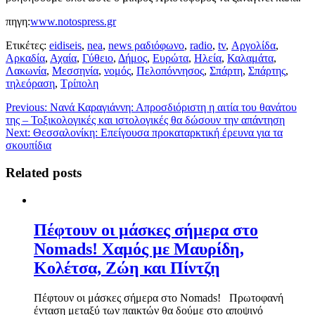
πηγη:
www.notospress.gr
Ετικέτες:
eidiseis
,
nea
,
news ραδιόφωνο
,
radio
,
tv
,
Αργολίδα
,
Αρκαδία
,
Αχαία
,
Γύθειο
,
Δήμος
,
Ευρώτα
,
Ηλεία
,
Καλαμάτα
,
Λακωνία
,
Μεσσηνία
,
νομός
,
Πελοπόννησος
,
Σπάρτη
,
Σπάρτης
,
τηλεόραση
,
Τρίπολη
Previous:
Νανά Καραγιάννη: Απροσδιόριστη η αιτία του θανάτου
της – Τοξικολογικές και ιστολογικές θα δώσουν την απάντηση
Next:
Θεσσαλονίκη: Επείγουσα προκαταρκτική έρευνα για τα
σκουπίδια
Related posts
Πέφτουν οι μάσκες σήμερα στο
Nomads! Χαμός με Μαυρίδη,
Κολέτσα, Ζώη και Πίντζη
Πέφτουν οι μάσκες σήμερα στο Nomads! Πρωτοφανή
ένταση μεταξύ των παικτών θα δούμε στο αποψινό