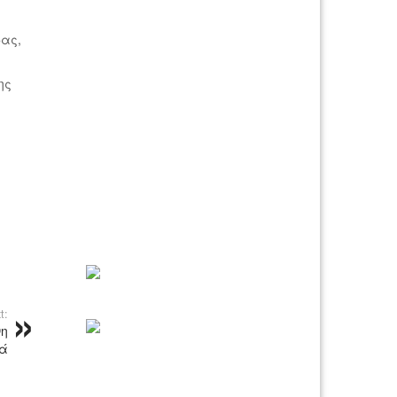
δας,
ης
t:
νη
ιά