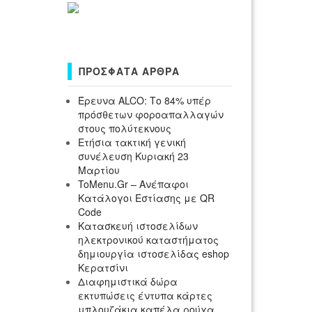
ΠΡΌΣΦΑΤΑ ΆΡΘΡΑ
Έρευνα ALCO: Το 84% υπέρ
πρόσθετων φοροαπαλλαγών
στους πολύτεκνους
Ετήσια τακτική γενική
συνέλευση Κυριακή 23
Μαρτίου
ToMenu.Gr – Ανέπαφοι
Κατάλογοι Εστίασης με QR
Code
Κατασκευή ιστοσελίδων
ηλεκτρονικού καταστήματος
δημιουργία ιστοσελίδας eshop
Κερατσίνι
Διαφημιστικά δώρα
εκτυπώσεις έντυπα κάρτες
μπλουζάκια καπέλα ρούχα