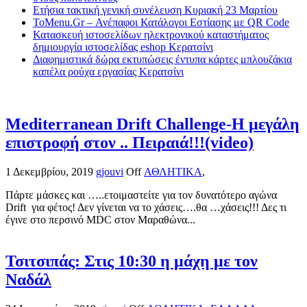
Ετήσια τακτική γενική συνέλευση Κυριακή 23 Μαρτίου
ToMenu.Gr – Ανέπαφοι Κατάλογοι Εστίασης με QR Code
Κατασκευή ιστοσελίδων ηλεκτρονικού καταστήματος
δημιουργία ιστοσελίδας eshop Κερατσίνι
Διαφημιστικά δώρα εκτυπώσεις έντυπα κάρτες μπλουζάκια
καπέλα ρούχα εργασίας Κερατσίνι
Mediterranean Drift Challenge-Η μεγάλη
επιστροφή στον .. Πειραιά!!!(video)
1 Δεκεμβρίου, 2019
gjouvi
Off
ΑΘΛΗΤΙΚΑ
,
Πάρτε μάσκες και …..ετοιμαστείτε για τον δυνατότερο αγώνα
Drift για φέτος! Δεν γίνεται να το χάσεις….θα …χάσεις!!! Δες τι
έγινε στο περσινό MDC στον Μαραθώνα...
Τσιτσιπάς: Στις 10:30 η μάχη με τον
Ναδάλ