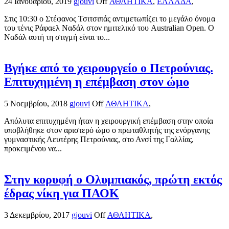
24 Ιανουαρίου, 2019
gjouvi
Off
ΑΘΛΗΤΙΚΑ
,
ΕΛΛΑΔΑ
,
Στις 10:30 ο Στέφανος Τσιτσιπάς αντιμετωπίζει το μεγάλο όνομα
του τένις Ράφαελ Ναδάλ στον ημιτελικό του Australian Open. Ο
Ναδάλ αυτή τη στιγμή είναι το...
Βγήκε από το χειρουργείο ο Πετρούνιας.
Επιτυχημένη η επέμβαση στον ώμο
5 Νοεμβρίου, 2018
gjouvi
Off
ΑΘΛΗΤΙΚΑ
,
Απόλυτα επιτυχημένη ήταν η χειρουργική επέμβαση στην οποία
υποβλήθηκε στον αριστερό ώμο ο πρωταθλητής της ενόργανης
γυμναστικής Λευτέρης Πετρούνιας, στο Ανσί της Γαλλίας,
προκειμένου να...
Στην κορυφή ο Ολυμπιακός, πρώτη εκτός
έδρας νίκη για ΠΑΟΚ
3 Δεκεμβρίου, 2017
gjouvi
Off
ΑΘΛΗΤΙΚΑ
,