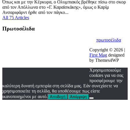
Όπως και με την Κέρκυρα, ο Ολυμπιακός βρέθηκε πίσω στο σκορ
από τον Απόλλωνα στο «Γ. Καραϊσκάκης», όμως ο Καρίμ
Ανσαριφάρντ ήρθε από τον πάγκο...
All 75 Articles
Πρωτοσέλιδα
πρωτοσέλιδα
Copyright © 2026 |
First Mag
designed
by Themes4WP
Χρησιμοποιούμε
cookies για να σας
προσφέρουμε την
καλύτερη δυνατή εμπειρία στη σελίδα μας. Εάν συνεχίσετε να
χρησιμοποιείτε τη σελίδα, θα υποθέσουμε πως είστε
ικανοποιημένοι με αυτό.
Αποδοχή
Απόρριψη