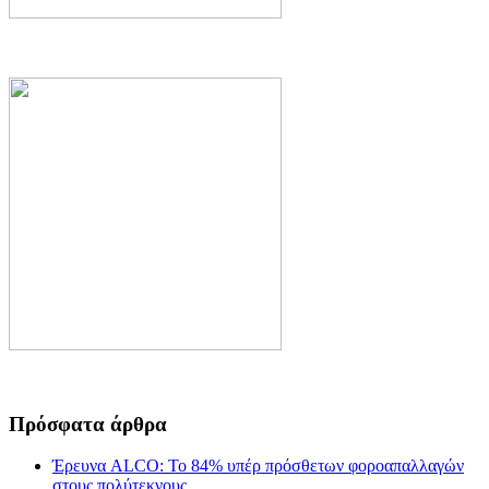
Πρόσφατα άρθρα
Έρευνα ALCO: Το 84% υπέρ πρόσθετων φοροαπαλλαγών
στους πολύτεκνους