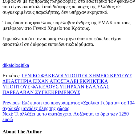
Σύμφωνα με τις πρώτες πληροφορίες, στο εσωτερικό των φακέλων
που είχαν αποσταλεί από διάφορες περιοχές της Ελλάδας σε
συγκεκριμένους παραλήπτες, δεν υπήρχαν εκρηκτικά.
Τους ύποπτους φακέλους παρέλαβαν άνδρες της ΕΜΑΚ και τους
μετέφεραν στο Γενικό Χημείο του Κράτους.
Σημειώνεται ότι τον περασμένο μήνα ύποπτοι φάκελοι είχαν
αποσταλεί σε διάφορα εκπαιδευτικά ιδρύματα.
dikaiologitika
Ετικέτες:
ΓΕΝΙΚΟ ΦΑΚΕΛΟΙ ΥΠΟΠΤΟΙ ΧΗΜΕΙΟ ΚΡΑΤΟΥΣ
ΔΙΚΑΣΤΗΡΙΑ ΕΙΧΑΝ ΑΠΟΣΤΑΛΕΙ ΕΚΡΗΚΤΙΚΑ
ΥΠΟΠΤΟΥΣ ΦΑΚΕΛΟΥΣ ΥΠΗΡΧΑΝ ΕΛΛΑΔΑΣ
ΠΑΡΕΛΑΒΑΝ ΣΥΓΚΕΚΡΙΜΕΝΟΥΣ
Previous:
Επέκταση του προγράμματος «Σχολικά Γεύματα» σε 104
σχολικές μονάδες όλης της χώρας
Next:
Τι αλλάζει με το ακατάσχετο. Αυξάνεται το όριο των 1250
ευρώ
About The Author