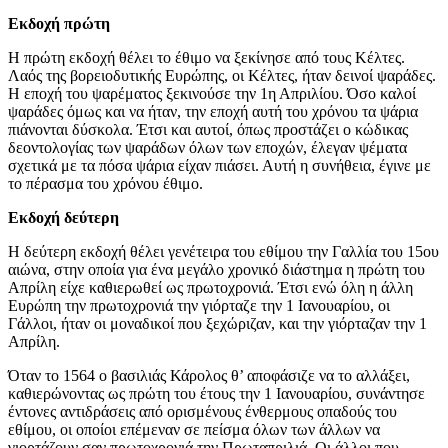
Εκδοχή πρώτη
Η πρώτη εκδοχή θέλει το έθιμο να ξεκίνησε από τους Κέλτες.
Λαός της βορειοδυτικής Ευρώπης, οι Κέλτες, ήταν δεινοί ψαράδες.
Η εποχή του ψαρέματος ξεκινούσε την 1η Απριλίου. Όσο καλοί
ψαράδες όμως και να ήταν, την εποχή αυτή του χρόνου τα ψάρια
πιάνονται δύσκολα. Έτσι και αυτοί, όπως προστάζει ο κώδικας
δεοντολογίας των ψαράδων όλων των εποχών, έλεγαν ψέματα
σχετικά με τα πόσα ψάρια είχαν πιάσει. Αυτή η συνήθεια, έγινε με
το πέρασμα του χρόνου έθιμο.
Εκδοχή δεύτερη
Η δεύτερη εκδοχή θέλει γενέτειρα του εθίμου την Γαλλία του 15ου
αιώνα, στην οποία για ένα μεγάλο χρονικό διάστημα η πρώτη του
Απρίλη είχε καθιερωθεί ως πρωτοχρονιά. Έτσι ενώ όλη η άλλη
Ευρώπη την πρωτοχρονιά την γιόρταζε την 1 Ιανουαρίου, οι
Γάλλοι, ήταν οι μοναδικοί που ξεχώριζαν, και την γιόρταζαν την 1
Απρίλη.
Όταν το 1564 ο βασιλιάς Κάρολος θ’ αποφάσιζε να το αλλάξει,
καθιερώνοντας ως πρώτη του έτους την 1 Ιανουαρίου, συνάντησε
έντονες αντιδράσεις από ορισμένους ένθερμους οπαδούς του
εθίμου, οι οποίοι επέμεναν σε πείσμα όλων των άλλων να
γιορτάζουν σαν πρωτοχρονιά την Πρωταπριλιά. Οι άλλοι που