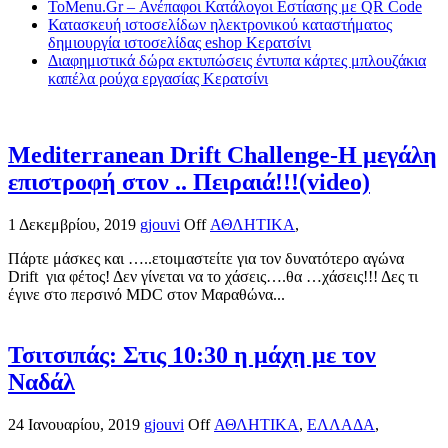
ToMenu.Gr – Ανέπαφοι Κατάλογοι Εστίασης με QR Code
Κατασκευή ιστοσελίδων ηλεκτρονικού καταστήματος
δημιουργία ιστοσελίδας eshop Κερατσίνι
Διαφημιστικά δώρα εκτυπώσεις έντυπα κάρτες μπλουζάκια
καπέλα ρούχα εργασίας Κερατσίνι
Mediterranean Drift Challenge-Η μεγάλη
επιστροφή στον .. Πειραιά!!!(video)
1 Δεκεμβρίου, 2019
gjouvi
Off
ΑΘΛΗΤΙΚΑ
,
Πάρτε μάσκες και …..ετοιμαστείτε για τον δυνατότερο αγώνα
Drift για φέτος! Δεν γίνεται να το χάσεις….θα …χάσεις!!! Δες τι
έγινε στο περσινό MDC στον Μαραθώνα...
Τσιτσιπάς: Στις 10:30 η μάχη με τον
Ναδάλ
24 Ιανουαρίου, 2019
gjouvi
Off
ΑΘΛΗΤΙΚΑ
,
ΕΛΛΑΔΑ
,