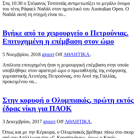
Στις 10:30 ο Στέφανος Τσιτσιπάς αντιμετωπίζει το μεγάλο όνομα
του τένις Ράφαελ Ναδάλ στον ημιτελικό του Australian Open. Ο
Ναδάλ αυτή τη στιγμή είναι το...
Βγήκε από το χειρουργείο ο Πετρούνιας.
Επιτυχημένη η επέμβαση στον ώμο
5 Νοεμβρίου, 2018
gjouvi
Off
ΑΘΛΗΤΙΚΑ
,
Απόλυτα επιτυχημένη ήταν η χειρουργική επέμβαση στην οποία
υποβλήθηκε στον αριστερό ώμο ο πρωταθλητής της ενόργανης
γυμναστικής Λευτέρης Πετρούνιας, στο Ανσί της Γαλλίας,
προκειμένου να...
Στην κορυφή ο Ολυμπιακός, πρώτη εκτός
έδρας νίκη για ΠΑΟΚ
3 Δεκεμβρίου, 2017
gjouvi
Off
ΑΘΛΗΤΙΚΑ
,
Όπως και με την Κέρκυρα, ο Ολυμπιακός βρέθηκε πίσω στο σκορ
από τον Απόλλωνα στο «Γ. Καραϊσκάκης», όμως ο Καρίμ