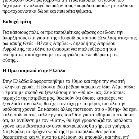
δέχτηκαν την αλλαγή πείραζαν τους «παραδοσιακούς» με κάλπικα
πρωτοχρονιάτικα δώρα και πιπεράτα ψέματα.
Εκδοχή τρίτη
Για κάποιους πάλι, οι πρωταπριλιάτικες φάρσες οφείλουν την
ύπαρξή τους στη γιορτή της «Kοροϊδίας και του Ξεγελάσματος» της
ρωμαϊκής Θεάς «Bένους Aπρίλις», δηλαδή της Aπριλίου
Aφροδίτης, που έδινε το έναυσμα για απελευθέρωση του
πνεύματος ταυτόχρονα με την οργιώδη απελευθέρωση της
φύσης…
Η Πρωταπριλιά στην Ελλάδα
Στην Ελλάδα διαφοροποιήθηκε το έθιμο και πήρε την γνωστή
ελληνική χροιά . Η βασική ιδέα βέβαια παρέμεινε ίδια. Λέμε αθώα
ψέματα με σκοπό να ξεγελάσουμε το «θύμα» μας. Σε κάποιες
περιοχές της πατρίδας μας, θεωρούν ότι όποιος καταφέρει να
ξεγελάσει τον άλλο, θα έχει την τύχη με το μέρος του όλη την
υπόλοιπη χρονιά. Σε κάποιες άλλες πιστεύουν ότι ο «θύτης» θα έχει
καλή σοδειά στις καλλιέργειες του.Όσο για το «θύμα», πιστεύεται
ότι, σε αντίθεση με τον «θύτη», θα έχει γρουσουζιά τον υπόλοιπο
χρόνο και πιθανότατα αν είναι παντρεμένος θα χήρεψει γρήγορα.
Στη Θράκη το βρόχινο νερό της Πρωταπριλιάς θεωρείται
θεραπευτικό και γι’ αυτό το μαζεύουν σε μπουκάλι και πίνει απ’