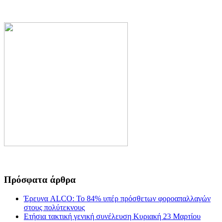
Πρόσφατα άρθρα
Έρευνα ALCO: Το 84% υπέρ πρόσθετων φοροαπαλλαγών
στους πολύτεκνους
Ετήσια τακτική γενική συνέλευση Κυριακή 23 Μαρτίου