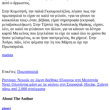
αυτό ο άρρωστος.
Στην Κομοτηνή, την παλιά Γκιουμουλτζίνα, λέγανε πως την
πρωταπριλιά το είχαν σε καλό να γελούν, «για να γίνουν τα
κουκούλια τους»,όταν, βέβαια, είχαν σηροτροφία (εκτροφή
μεταξοσκωλήκων). Στην Τζαντώ της Ανατολικής Θράκης, είχανε,
λέει, σε καλό να γελάσουν τον άλλον, για να κάνουν τα δέντρα
καρπό Μα κείνος που ξεγελιόταν το είχε σε κακό όλο το χρόνο θα
ήτανε γελασμένος, κι αν ήταν παντρεμένος, θα χήρευέ. Στην
Άνδρο, πάλι, λένε ψέματα την 1η του Μάρτη κι όχι την
Πρωταπριλιά.
madata
Ετικέτες:
Πρωταπριλιά
Previous:
Νεκρός σε λίμνη βρέθηκε 65χρονος στη Μεσσηνία
Next:
Ολονύχτια μάχη με τις φλόγες στη Στροφιλιά, Ηλείας. Στάχτη
πάνω από 2.000 στρέμματα
About The Author
gjouvi