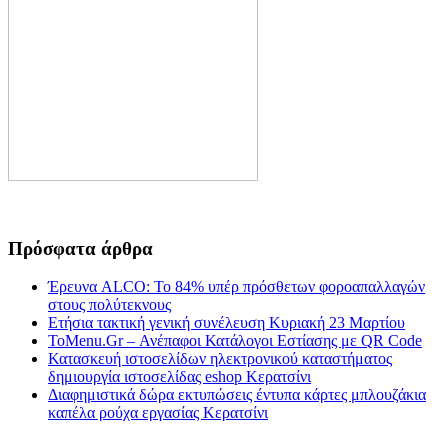
Πρόσφατα άρθρα
Έρευνα ALCO: Το 84% υπέρ πρόσθετων φοροαπαλλαγών
στους πολύτεκνους
Ετήσια τακτική γενική συνέλευση Κυριακή 23 Μαρτίου
ToMenu.Gr – Ανέπαφοι Κατάλογοι Εστίασης με QR Code
Κατασκευή ιστοσελίδων ηλεκτρονικού καταστήματος
δημιουργία ιστοσελίδας eshop Κερατσίνι
Διαφημιστικά δώρα εκτυπώσεις έντυπα κάρτες μπλουζάκια
καπέλα ρούχα εργασίας Κερατσίνι