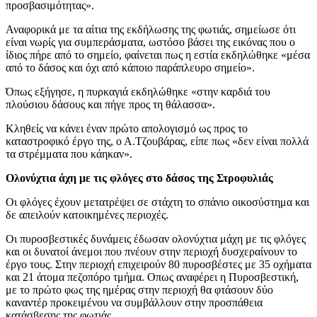
προσβασιμότητας».
Αναφορικά με τα αίτια της εκδήλωσης της φωτιάς, σημείωσε ότι
είναι νωρίς για συμπεράσματα, ωστόσο βάσει της εικόνας που ο
ίδιος πήρε από το σημείο, φαίνεται πως η εστία εκδηλώθηκε «μέσα
από το δάσος και όχι από κάποιο παράπλευρο σημείο».
Όπως εξήγησε, η πυρκαγιά εκδηλώθηκε «στην καρδιά του
πλούσιου δάσους και πήγε προς τη θάλασσα».
Κληθείς να κάνει έναν πρώτο απολογισμό ως προς το
καταστροφικό έργο της, ο Α.Τζουβάρας, είπε πως «δεν είναι πολλά
τα στρέμματα που κάηκαν».
Ολονύχτια άχη με τις φλόγες στο δάσος της Στροφυλιάς
Οι φλόγες έχουν μετατρέψει σε στάχτη το σπάνιο οικοσύστημα και
δε απειλούν κατοικημένες περιοχές.
Οι πυροσβεστικές δυνάμεις έδωσαν ολονύχτια μάχη με τις φλόγες
και οι δυνατοί άνεμοι που πνέουν στην περιοχή δυσχεραίνουν το
έργο τους. Στην περιοχή επιχειρούν 80 πυροσβέστες με 35 οχήματα
και 21 άτομα πεζοπόρο τμήμα. Οπως αναφέρει η Πυροσβεστική,
με το πρώτο φως της ημέρας στην περιοχή θα φτάσουν δύο
καναντέρ προκειμένου να συμβάλλουν στην προσπάθεια
κατάσβεσης της φωτιάς.