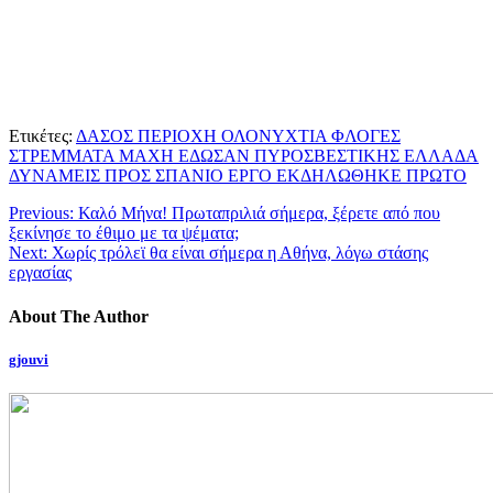
Ετικέτες:
ΔΑΣΟΣ ΠΕΡΙΟΧΗ ΟΛΟΝΥΧΤΙΑ ΦΛΟΓΕΣ
ΣΤΡΕΜΜΑΤΑ ΜΑΧΗ ΕΔΩΣΑΝ ΠΥΡΟΣΒΕΣΤΙΚΗΣ ΕΛΛΑΔΑ
ΔΥΝΑΜΕΙΣ ΠΡΟΣ ΣΠΑΝΙΟ ΕΡΓΟ ΕΚΔΗΛΩΘΗΚΕ ΠΡΩΤΟ
Previous:
Καλό Μήνα! Πρωταπριλιά σήμερα, ξέρετε από που
ξεκίνησε το έθιμο με τα ψέματα;
Next:
Χωρίς τρόλεϊ θα είναι σήμερα η Αθήνα, λόγω στάσης
εργασίας
About The Author
gjouvi