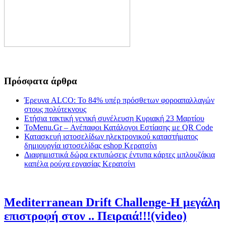
Πρόσφατα άρθρα
Έρευνα ALCO: Το 84% υπέρ πρόσθετων φοροαπαλλαγών
στους πολύτεκνους
Ετήσια τακτική γενική συνέλευση Κυριακή 23 Μαρτίου
ToMenu.Gr – Ανέπαφοι Κατάλογοι Εστίασης με QR Code
Κατασκευή ιστοσελίδων ηλεκτρονικού καταστήματος
δημιουργία ιστοσελίδας eshop Κερατσίνι
Διαφημιστικά δώρα εκτυπώσεις έντυπα κάρτες μπλουζάκια
καπέλα ρούχα εργασίας Κερατσίνι
Mediterranean Drift Challenge-Η μεγάλη
επιστροφή στον .. Πειραιά!!!(video)