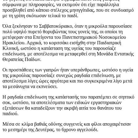
σύμφωνα με πληροφορίες, να εκτιμούν ότι είχε παράλληλα
προσβληθεί από κάποιο στέλεχος μηνιγγίτιδας, που σε συνδυασμό
με τη γρίπη σκότωσαν τελικά το παιδί.
Όλα ξεκίνησαν το Σαββατοκύριακο, όταν η μικρούλα παρουσίασε
πολύ υψηλό πυρετό θορυβώντας τους γονείς της, οι οποίοι τη
μετέφεραν στα Επείγοντα του Πανεπιστημιακού Νοσοκομείου
Ηρακλείου. Αρχικά, το κοριτσάκι εισήχθη στην Παιδιατρική
Κλινική, ωστόσο η κατάσταση της υγείας του παρουσίαζε
επιδείνωση, με αποτέλεσμα να μεταφερθεί στη Μονάδα Εντατικής
Θεραπείας Παίδων.
Οι προσπάθειες των γιατρών ήταν υπεράνθρωπες, ωστόσο η υγεία
της μικρούλας παρουσίαζε συνεχώς ραγδαία επιδείνωση, με
αποτέλεσμα λίγες ώρες αργότερα και πιο συγκεκριμένα λίγο μετά
τα μεσάνυχτα να εκπνεύσει.
Η ραγδαία επιδείνωση της κατάστασής του παραπέμπει σε σηπτικό
σοκ, ωστόσο, τα αποτελέσματα των ειδικών εργαστηριακών
εξετάσεων θα καταδείξουν την ακριβή αιτία του θανάτου του
παιδιού.
Μέσα σε κλίμα βαθιάς οδύνης συγγενείς και φίλοι αποχαιρέτισαν
το μεσημέρι της Δευτέρας, το 6χρονο αγγελούδι.