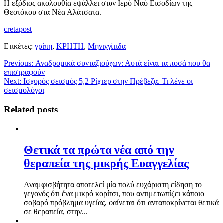
Η εξόδιος ακολουθία εψάλλει στον Ιερό Ναό Εισοδίων της
Θεοτόκου στα Νέα Αλάτσατα.
cretapost
Ετικέτες:
γρίπη
,
ΚΡΗΤΗ
,
Μηνιγγίτιδα
Previous:
Αναδρομικά συνταξιούχων: Αυτά είναι τα ποσά που θα
επιστραφούν
Next:
Ισχυρός σεισμός 5,2 Ρίχτερ στην Πρέβεζα. Τι λένε οι
σεισμολόγοι
Related posts
Θετικά τα πρώτα νέα από την
θεραπεία της μικρής Ευαγγελίας
Αναμφισβήτητα αποτελεί μία πολύ ευχάριστη είδηση το
γεγονός ότι ένα μικρό κορίτσι, που αντιμετωπίζει κάποιο
σοβαρό πρόβλημα υγείας, φαίνεται ότι ανταποκρίνεται θετικά
σε θεραπεία, στην...