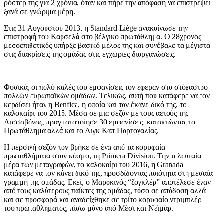
ρόστερ της για 2 χρόνια, όταν και πήρε την απόφαση να επιστρέψει
ξανά σε γνώριμα μέρη.
Στις 31 Αυγούστου 2013, η Standard Liège ανακοίνωσε την
επιστροφή του Καρσελά στο βέλγικο πρωτάθλημα. Ο 28χρονος
μεσοεπιθετικός υπήρξε βασικό μέλος της και συνέβαλε τα μέγιστα
στις διακρίσεις της ομάδας στις εγχώριες διοργανώσεις.
Φυσικά, οι πολύ καλές του εμφανίσεις τον έφεραν στο στόχαστρο
πολλών ευρωπαϊκών ομάδων. Τελικώς, αυτή που κατάφερε να τον
κερδίσει ήταν η Βenfica, η οποία και τον έκανε δικό της, το
καλοκαίρι του 2015. Μέσα σε μια σεζόν με τους αετούς της
Λισσαβόνας, πραγματοποίησε 30 εμφανίσεις, κατακτώντας το
Πρωτάθλημα αλλά και το Λιγκ Καπ Πορτογαλίας.
Η περσινή σεζόν τον βρήκε σε ένα από τα κορυφαία
πρωταθλήματα στον κόσμο, τη Primera Division. Την τελευταία
μέρα των μεταγραφών, το καλοκαίρι του 2016, η Granada
κατάφερε να τον κάνει δικό της, προσδίδοντας ποιότητα στη μεσαία
γραμμή της ομάδας. Εκεί, ο Μαροκινός “ζογκλέρ” αποτέλεσε έναν
από τους καλύτερους παίκτες της ομάδας, τόσο σε απόδοση αλλά
και σε προσφορά και αναδείχθηκε σε τρίτο κορυφαίο ντριμπλέρ
του πρωταθλήματος, πίσω μόνο από Μέσι και Νεϊμάρ.