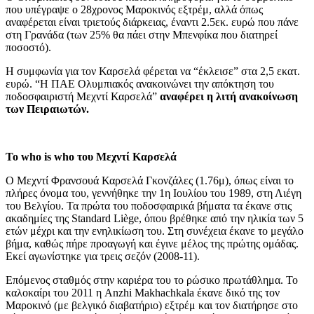
που υπέγραψε ο 28χρονος Μαροκινός εξτρέμ, αλλά όπως
αναφέρεται είναι τριετούς διάρκειας, έναντι 2.5εκ. ευρώ που πάνε
στη Γρανάδα (των 25% θα πάει στην Μπενφίκα που διατηρεί
ποσοστό).
Η συμφωνία για τον Καρσελά φέρεται να “έκλεισε” στα 2,5 εκατ.
ευρώ. “Η ΠΑΕ Ολυμπιακός ανακοινώνει την απόκτηση του
ποδοσφαιριστή Μεχντί Καρσελά”
αναφέρει η λιτή ανακοίνωση
των Πειραιωτών.
Το who is who του Μεχντί Καρσελά
Ο Μεχντί Φρανσουά Καρσελά Γκονζάλες (1.76μ), όπως είναι το
πλήρες όνομα του, γεννήθηκε την 1η Ιουλίου του 1989, στη Λιέγη
του Βελγίου. Τα πρώτα του ποδοσφαιρικά βήματα τα έκανε στις
ακαδημίες της Standard Liège, όπου βρέθηκε από την ηλικία των 5
ετών μέχρι και την ενηλικίωση του. Στη συνέχεια έκανε το μεγάλο
βήμα, καθώς πήρε προαγωγή και έγινε μέλος της πρώτης ομάδας.
Εκεί αγωνίστηκε για τρεις σεζόν (2008-11).
Επόμενος σταθμός στην καριέρα του το ρώσικο πρωτάθλημα. Το
καλοκαίρι του 2011 η Anzhi Makhachkala έκανε δικό της τον
Μαροκινό (με βελγικό διαβατήριο) εξτρέμ και τον διατήρησε στο