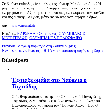
Σε διεθνές επίπεδο, είναι μέλος της εθνικής Μαρόκο από το 2011
μέχρι και σήμερα, έχοντας 17 συμμετοχές, με ένα γκολ στο
ενεργητικό του. Αξιοσημείωτο είναι πως έχει φορέσει την φανέλα
και της εθνικής Βελγίου, μόνο σε φιλικές αναμετρήσεις όμως.
πηγη:
www.newsit.gr
Ετικέτες:
ΚΑΡΣΕΛΑ
,
Ολυμπιακος
,
ΟΛΥΜΠΙΑΚΟΣ
ΜΕΤΕΓΓΡΑΦΗ
,
ΟΛΥΜΠΙΑΚΟΣ ΠΟΔΟΣΦΑΙΡΟ
Previous:
Μεγάλη πυρκαγιά στη Ζάκυνθο (pics)
Next:
Συμφωνία Ρωσίας – ΗΠΑ για κατάπαυση πυρός στη Συρία
Related posts
Έφτιαξε ομάδα στο Ναύπλιο ο
Ταχτσίδης
Ο διεθνής ποδοσφαιριστής του Ολυμπιακού, Παναγιώτης
Ταχτσίδης, δεν κατέστη εφικτό να αναλάβει τις τύχες του
Πανναυπλιακού και ιδρύει τον "Πανναυπλιακό - Ηρακλή