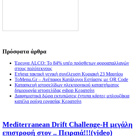
Πρόσφατα άρθρα
Έρευνα ALCO: Το 84% υπέρ πρόσθετων φοροαπαλλαγών
στους πολύτεκνους
Ετήσια τακτική γενική συνέλευση Κυριακή 23 Μαρτίου
ToMenu.Gr – Ανέπαφοι Κατάλογοι Εστίασης με QR Code
Κατασκευή ιστοσελίδων ηλεκτρονικού καταστήματος
δημιουργία ιστοσελίδας eshop Κερατσίνι
Διαφημιστικά δώρα εκτυπώσεις έντυπα κάρτες μπλουζάκια
καπέλα ρούχα εργασίας Κερατσίνι
Mediterranean Drift Challenge-Η μεγάλη
επιστροφή στον .. Πειραιά!!!(video)