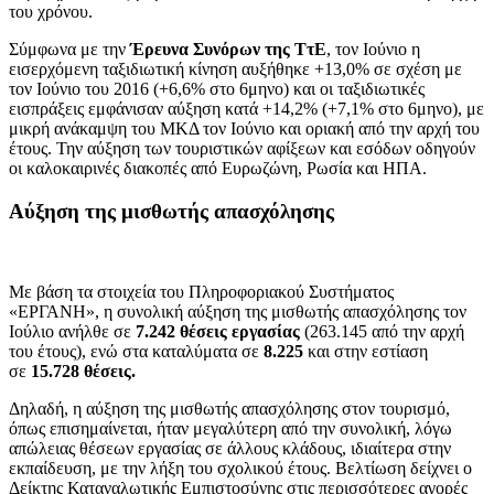
του χρόνου.
Σύμφωνα με την
Έρευνα Συνόρων της ΤτΕ
, τον Ιούνιο η
εισερχόμενη ταξιδιωτική κίνηση αυξήθηκε +13,0% σε σχέση με
τον Ιούνιο του 2016 (+6,6% στο 6μηνο) και οι ταξιδιωτικές
εισπράξεις εμφάνισαν αύξηση κατά +14,2% (+7,1% στο 6μηνο), με
μικρή ανάκαμψη του ΜΚΔ τον Ιούνιο και οριακή από την αρχή του
έτους. Την αύξηση των τουριστικών αφίξεων και εσόδων οδηγούν
οι καλοκαιρινές διακοπές από Ευρωζώνη, Ρωσία και ΗΠΑ.
Αύξηση της μισθωτής απασχόλησης
Με βάση τα στοιχεία του Πληροφοριακού Συστήματος
«ΕΡΓΑΝΗ», η συνολική αύξηση της μισθωτής απασχόλησης τον
Ιούλιο ανήλθε σε
7.242 θέσεις εργασίας
(263.145 από την αρχή
του έτους), ενώ στα καταλύματα σε
8.225
και στην εστίαση
σε
15.728 θέσεις.
Δηλαδή, η αύξηση της μισθωτής απασχόλησης στον τουρισμό,
όπως επισημαίνεται, ήταν μεγαλύτερη από την συνολική, λόγω
απώλειας θέσεων εργασίας σε άλλους κλάδους, ιδιαίτερα στην
εκπαίδευση, με την λήξη του σχολικού έτους. Βελτίωση δείχνει ο
Δείκτης Καταναλωτικής Εμπιστοσύνης στις περισσότερες αγορές