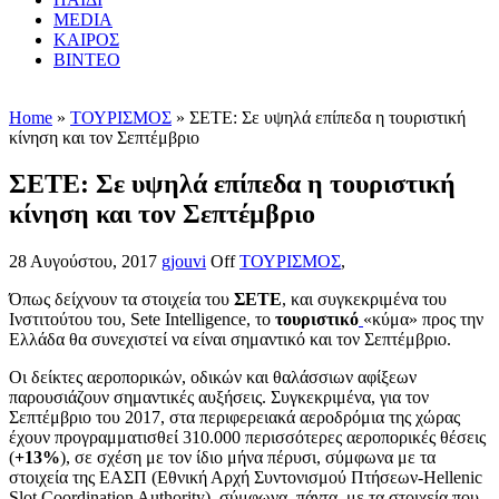
MEDIA
ΚΑΙΡΟΣ
ΒΙΝΤΕΟ
Home
»
ΤΟΥΡΙΣΜΟΣ
» ΣΕΤΕ: Σε υψηλά επίπεδα η τουριστική
κίνηση και τον Σεπτέμβριο
ΣΕΤΕ: Σε υψηλά επίπεδα η τουριστική
κίνηση και τον Σεπτέμβριο
28 Αυγούστου, 2017
gjouvi
Off
ΤΟΥΡΙΣΜΟΣ
,
Όπως δείχνουν τα στοιχεία του
ΣΕΤΕ
, και συγκεκριμένα του
Ινστιτούτου του, Sete Intelligence, το
τουριστικό
«κύμα» προς την
Ελλάδα θα συνεχιστεί να είναι σημαντικό και τον Σεπτέμβριο.
Οι δείκτες αεροπορικών, οδικών και θαλάσσιων αφίξεων
παρουσιάζουν σημαντικές αυξήσεις. Συγκεκριμένα, για τον
Σεπτέμβριο του 2017, στα περιφερειακά αεροδρόμια της χώρας
έχουν προγραμματισθεί 310.000 περισσότερες αεροπορικές θέσεις
(
+13%
), σε σχέση με τον ίδιο μήνα πέρυσι, σύμφωνα με τα
στοιχεία της ΕAΣΠ (Εθνική Αρχή Συντονισμού Πτήσεων-Hellenic
Slot Coordination Authority), σύμφωνα, πάντα, με τα στοιχεία που