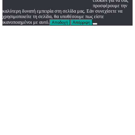
cookies για να σας
προσφέρουμε την
καλύτερη δυνατή εμπειρία στη σελίδα μας. Εάν συνεχίσετε να
χρησιμοποιείτε τη σελίδα, θα υποθέσουμε πως είστε
ικανοποιημένοι με αυτό.
Αποδοχή
Απόρριψη