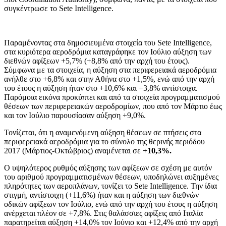
συγκέντρωσε το Sete Intelligence.
Παραμένοντας στα δημοσιευμένα στοιχεία του Sete Intelligence,
στα κυριότερα αεροδρόμια καταγράφηκε τον Ιούλιο αύξηση των
διεθνών αφίξεων +5,7% (+8,8% από την αρχή του έτους).
Σύμφωνα με τα στοιχεία, η αύξηση στα περιφερειακά αεροδρόμια
ανήλθε στο +6,8% και στην Αθήνα στο +1,5%, ενώ από την αρχή
του έτους η αύξηση ήταν στο +10,6% και +3,8% αντίστοιχα.
Παρόμοια εικόνα προκύπτει και από τα στοιχεία προγραμματισμού
θέσεων των περιφερειακών αεροδρομίων, που από τον Μάρτιο έως
και τον Ιούλιο παρουσίασαν αύξηση +9,0%.
Τονίζεται, ότι η αναμενόμενη αύξηση θέσεων σε πτήσεις στα
περιφερειακά αεροδρόμια για το σύνολο της θερινής περιόδου
2017 (Μάρτιος-Οκτώβριος) αναμένεται σε
+10,3%.
Ο υψηλότερος ρυθμός αύξησης των αφίξεων σε σχέση με αυτόν
του αριθμού προγραμματισμένων θέσεων, υποδηλώνει αυξημένες
πληρότητες των αεροπλάνων, τονίζει το Sete Intelligence. Την ίδια
στιγμή, αντίστοιχη (+11,6%) ήταν και η αύξηση των διεθνών
οδικών αφίξεων τον Ιούλιο, ενώ από την αρχή του έτους η αύξηση
ανέρχεται πλέον σε +7,8%. Στις θαλάσσιες αφίξεις από Ιταλία
παρατηρείται αύξηση +14,0% τον Ιούνιο και +12,4% από την αρχή