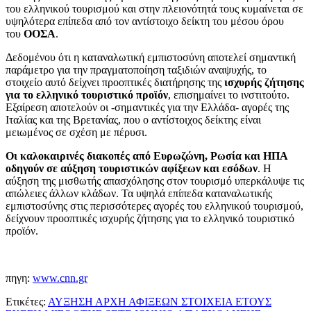
του ελληνικού τουρισμού και στην πλειονότητά τους κυμαίνεται σε
υψηλότερα επίπεδα από τον αντίστοιχο δείκτη του μέσου όρου
του
ΟΟΣΑ
.
Δεδομένου ότι η καταναλωτική εμπιστοσύνη αποτελεί σημαντική
παράμετρο για την πραγματοποίηση ταξιδιών αναψυχής, το
στοιχείο αυτό δείχνει προοπτικές διατήρησης της
ισχυρής ζήτησης
για το ελληνικό τουριστικό προϊόν
, επισημαίνει το ινστιτούτο.
Εξαίρεση αποτελούν οι -σημαντικές για την Ελλάδα- αγορές της
Ιταλίας και της Βρετανίας, που ο αντίστοιχος δείκτης είναι
μειωμένος σε σχέση με πέρυσι.
Οι καλοκαιρινές διακοπές από
Ευρωζώνη, Ρωσία και ΗΠΑ
οδηγούν σε αύξηση τουριστικών αφίξεων και εσόδων
. Η
αύξηση της μισθωτής απασχόλησης στον τουρισμό υπερκάλυψε τις
απώλειες άλλων κλάδων. Τα υψηλά επίπεδα καταναλωτικής
εμπιστοσύνης στις περισσότερες αγορές του ελληνικού τουρισμού,
δείχνουν προοπτικές ισχυρής ζήτησης για το ελληνικό τουριστικό
προϊόν.
πηγη:
www.cnn.gr
Ετικέτες:
ΑΥΞΗΣΗ ΑΡΧΗ ΑΦΙΞΕΩΝ ΣΤΟΙΧΕΙΑ ΕΤΟΥΣ