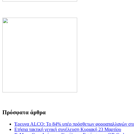
Πρόσφατα άρθρα
Έρευνα ALCO: Το 84% υπέρ πρόσθετων φοροαπαλλαγών στο
Ετήσια τακτική γενική συνέλευση Κυριακή 23 Μαρτίου