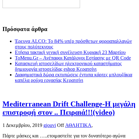
Πρόσφατα άρθρα
Έρευνα ALCO: Το 84% υπέρ πρόσθετων φοροαπαλλαγών
στους πολύτεκνους
Ετήσια τακτική γενική συνέλευση Κυριακή 23 Μαρτίου
ToMenu.Gr – Ανέπαφοι Κατάλογοι Εστίασης με QR Code
Κατασκευή ιστοσελίδων ηλεκτρονικού καταστήματος
δημιουργία ιστοσελίδας eshop Κερατσίνι
Διαφημιστικά δώρα εκτυπώσεις έντυπα κάρτες μπλουζάκια
καπέλα ρούχα εργασίας Κερατσίνι
Mediterranean Drift Challenge-Η μεγάλη
επιστροφή στον .. Πειραιά!!!(video)
1 Δεκεμβρίου, 2019
gjouvi
Off
ΑΘΛΗΤΙΚΑ
,
Πάρτε μάσκες και …..ετοιμαστείτε για τον δυνατότερο αγώνα