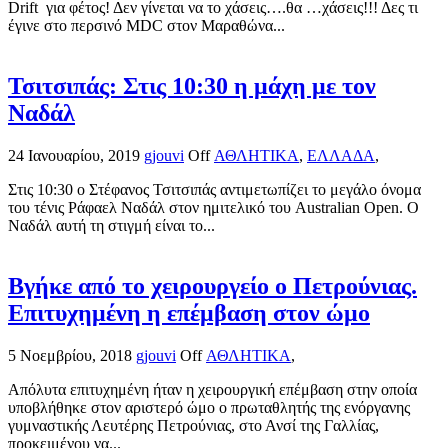
Drift για φέτος! Δεν γίνεται να το χάσεις….θα …χάσεις!!! Δες τι
έγινε στο περσινό MDC στον Μαραθώνα...
Τσιτσιπάς: Στις 10:30 η μάχη με τον
Ναδάλ
24 Ιανουαρίου, 2019
gjouvi
Off
ΑΘΛΗΤΙΚΑ
,
ΕΛΛΑΔΑ
,
Στις 10:30 ο Στέφανος Τσιτσιπάς αντιμετωπίζει το μεγάλο όνομα
του τένις Ράφαελ Ναδάλ στον ημιτελικό του Australian Open. Ο
Ναδάλ αυτή τη στιγμή είναι το...
Βγήκε από το χειρουργείο ο Πετρούνιας.
Επιτυχημένη η επέμβαση στον ώμο
5 Νοεμβρίου, 2018
gjouvi
Off
ΑΘΛΗΤΙΚΑ
,
Απόλυτα επιτυχημένη ήταν η χειρουργική επέμβαση στην οποία
υποβλήθηκε στον αριστερό ώμο ο πρωταθλητής της ενόργανης
γυμναστικής Λευτέρης Πετρούνιας, στο Ανσί της Γαλλίας,
προκειμένου να...