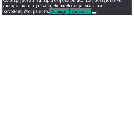
καλύτερη δυνατή εμπειρία στη σελίδα μας. Εάν συνεχίσετε να
χρησιμοποιείτε τη σελίδα, θα υποθέσουμε πως είστε
ικανοποιημένοι με αυτό.
Αποδοχή
Απόρριψη