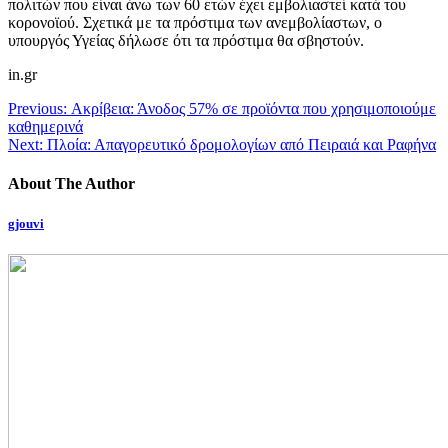
πολιτών που είναι άνω των 60 ετών έχει εμβολιαστεί κατά του
κορονοϊού. Σχετικά με τα πρόστιμα των ανεμβολίαστων, ο
υπουργός Υγείας δήλωσε ότι τα πρόστιμα θα σβηστούν.
in.gr
Previous:
Ακρίβεια: Άνοδος 57% σε προϊόντα που χρησιμοποιούμε
καθημερινά
Next:
Πλοία: Απαγορευτικό δρομολογίων από Πειραιά και Ραφήνα
About The Author
gjouvi