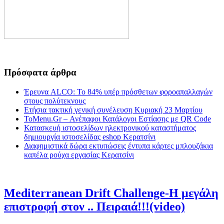
Πρόσφατα άρθρα
Έρευνα ALCO: Το 84% υπέρ πρόσθετων φοροαπαλλαγών
στους πολύτεκνους
Ετήσια τακτική γενική συνέλευση Κυριακή 23 Μαρτίου
ToMenu.Gr – Ανέπαφοι Κατάλογοι Εστίασης με QR Code
Κατασκευή ιστοσελίδων ηλεκτρονικού καταστήματος
δημιουργία ιστοσελίδας eshop Κερατσίνι
Διαφημιστικά δώρα εκτυπώσεις έντυπα κάρτες μπλουζάκια
καπέλα ρούχα εργασίας Κερατσίνι
Mediterranean Drift Challenge-Η μεγάλη
επιστροφή στον .. Πειραιά!!!(video)