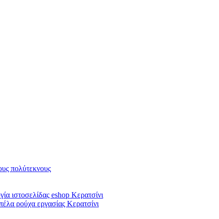
υς πολύτεκνους
ία ιστοσελίδας eshop Κερατσίνι
πέλα ρούχα εργασίας Κερατσίνι