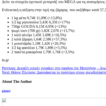
Δείτε τα στοιχεία σχετικού ρεπορτάζ του MEGA για τις ανατιμήσεις
Ενδεικτική η αύξηση στην τιμή της ζάχαρης που αυξήθηκε κατά 57,
1 kg φέτα 9,74€ 11,09€ (+13,8%)
1/2 kg γαλοπούλα 5,43€ 6,35€ (+17%)
750gr GOUDA 6,15€ 6,95€ (+13%)
ψωμί τοστ (700 gr) 1,82€ 2,07€ (+13,7%)
1 κιλό αλεύρι 1,45€ 1,69€ (+16,5%)
2 κιλά ζάχαρη 1,64€ 2,58€ (+57,3%)
1 μουστάρδα 1,18€ 1,42€ (+20,3%)
1/2 kg φασόλια 1,79€ 1,89€ (+5,5%)
2 πακέτα μακαρόνια 1,70€ 1,76€ (+3,5%)
in.gr
Previous:
Δεκαέξι νεκρές γυναίκες στο ναυάγιο της Μυτιλήνης – Αγω
Next:
Θάνος Πλεύρης: Διαγράφεται το πρόστιμο στους ανεμβολίαστ
About The Author
gjouvi