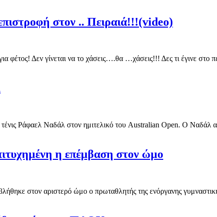
πιστροφή στον .. Πειραιά!!!(video)
για φέτος! Δεν γίνεται να το χάσεις….θα …χάσεις!!! Δες τι έγινε στ
λ
 τένις Ράφαελ Ναδάλ στον ημιτελικό του Australian Open. Ο Ναδάλ αυτ
Επιτυχημένη η επέμβαση στον ώμο
λήθηκε στον αριστερό ώμο ο πρωταθλητής της ενόργανης γυμναστικής