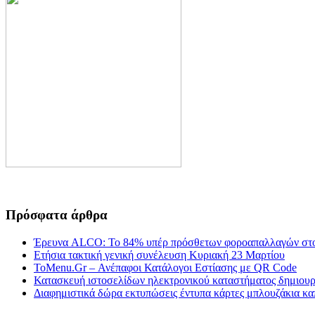
Πρόσφατα άρθρα
Έρευνα ALCO: Το 84% υπέρ πρόσθετων φοροαπαλλαγών στο
Ετήσια τακτική γενική συνέλευση Κυριακή 23 Μαρτίου
ToMenu.Gr – Ανέπαφοι Κατάλογοι Εστίασης με QR Code
Κατασκευή ιστοσελίδων ηλεκτρονικού καταστήματος δημιουργ
Διαφημιστικά δώρα εκτυπώσεις έντυπα κάρτες μπλουζάκια κα