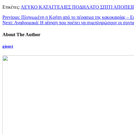
Ετικέτες:
ΛΕΥΚΟ ΚΑΤΑΓΓΕΛΙΕΣ ΠΟΔΗΛΑΤΟ ΣΠΙΤΙ ΑΠΟΠΕΙ
Previous:
Πληγωμένη η Κρήτη από το πέρασμα της κακοκαιρίας – Ει
Next:
Αναδρομικά: Η αίτηση που πρέπει να συμπληρώσουν οι συντα
About The Author
gjouvi