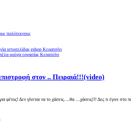
υς πολύτεκνους
ία ιστοσελίδας eshop Κερατσίνι
πέλα ρούχα εργασίας Κερατσίνι
πιστροφή στον .. Πειραιά!!!(video)
για φέτος! Δεν γίνεται να το χάσεις….θα …χάσεις!!! Δες τι έγινε στ
λ