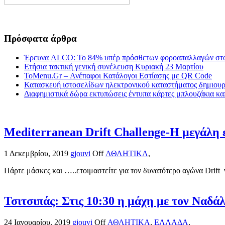
Πρόσφατα άρθρα
Έρευνα ALCO: Το 84% υπέρ πρόσθετων φοροαπαλλαγών στο
Ετήσια τακτική γενική συνέλευση Κυριακή 23 Μαρτίου
ToMenu.Gr – Ανέπαφοι Κατάλογοι Εστίασης με QR Code
Κατασκευή ιστοσελίδων ηλεκτρονικού καταστήματος δημιουργ
Διαφημιστικά δώρα εκτυπώσεις έντυπα κάρτες μπλουζάκια κα
Mediterranean Drift Challenge-Η μεγάλη ε
1 Δεκεμβρίου, 2019
gjouvi
Off
ΑΘΛΗΤΙΚΑ
,
Πάρτε μάσκες και …..ετοιμαστείτε για τον δυνατότερο αγώνα Drift 
Τσιτσιπάς: Στις 10:30 η μάχη με τον Ναδά
24 Ιανουαρίου, 2019
gjouvi
Off
ΑΘΛΗΤΙΚΑ
,
ΕΛΛΑΔΑ
,