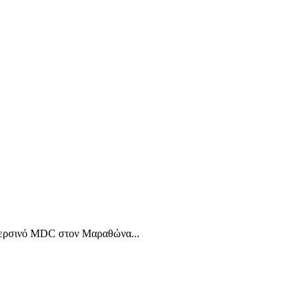
ο περσινό MDC στον Μαραθώνα...