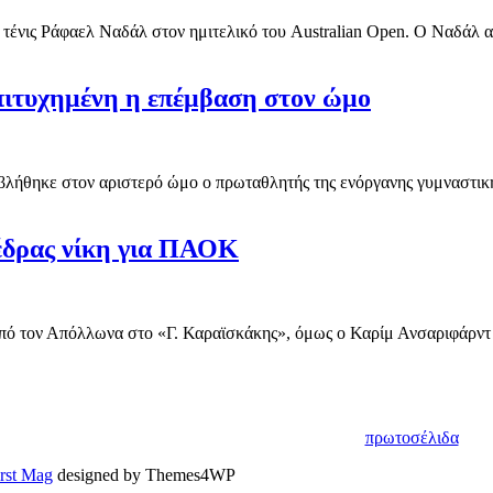
 τένις Ράφαελ Ναδάλ στον ημιτελικό του Australian Open. Ο Ναδάλ αυτ
Επιτυχημένη η επέμβαση στον ώμο
λήθηκε στον αριστερό ώμο ο πρωταθλητής της ενόργανης γυμναστικής
έδρας νίκη για ΠΑΟΚ
ό τον Απόλλωνα στο «Γ. Καραϊσκάκης», όμως ο Καρίμ Ανσαριφάρντ ή
πρωτοσέλιδα
irst Mag
designed by Themes4WP