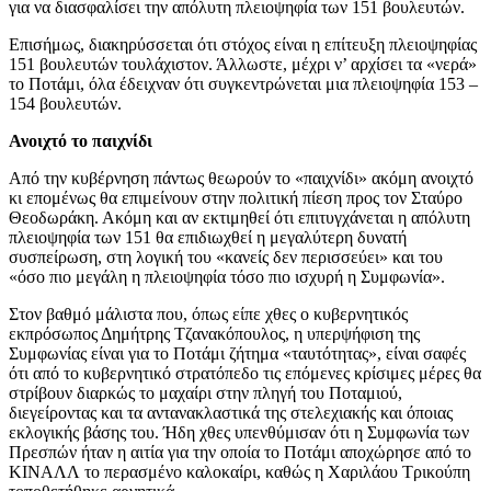
για να διασφαλίσει την απόλυτη πλειοψηφία των 151 βουλευτών.
Επισήμως, διακηρύσσεται ότι στόχος είναι η επίτευξη πλειοψηφίας
151 βουλευτών τουλάχιστον. Άλλωστε, μέχρι ν’ αρχίσει τα «νερά»
το Ποτάμι, όλα έδειχναν ότι συγκεντρώνεται μια πλειοψηφία 153 –
154 βουλευτών.
Ανοιχτό το παιχνίδι
Από την κυβέρνηση πάντως θεωρούν το «παιχνίδι» ακόμη ανοιχτό
κι επομένως θα επιμείνουν στην πολιτική πίεση προς τον Σταύρο
Θεοδωράκη. Ακόμη και αν εκτιμηθεί ότι επιτυγχάνεται η απόλυτη
πλειοψηφία των 151 θα επιδιωχθεί η μεγαλύτερη δυνατή
συσπείρωση, στη λογική του «κανείς δεν περισσεύει» και του
«όσο πιο μεγάλη η πλειοψηφία τόσο πιο ισχυρή η Συμφωνία».
Στον βαθμό μάλιστα που, όπως είπε χθες ο κυβερνητικός
εκπρόσωπος Δημήτρης Τζανακόπουλος, η υπερψήφιση της
Συμφωνίας είναι για το Ποτάμι ζήτημα «ταυτότητας», είναι σαφές
ότι από το κυβερνητικό στρατόπεδο τις επόμενες κρίσιμες μέρες θα
στρίβουν διαρκώς το μαχαίρι στην πληγή του Ποταμιού,
διεγείροντας και τα αντανακλαστικά της στελεχιακής και όποιας
εκλογικής βάσης του. Ήδη χθες υπενθύμισαν ότι η Συμφωνία των
Πρεσπών ήταν η αιτία για την οποία το Ποτάμι αποχώρησε από το
ΚΙΝΑΛΛ το περασμένο καλοκαίρι, καθώς η Χαριλάου Τρικούπη