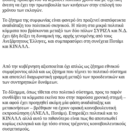
άνεση να έχει την πρωτοβουλία των κινήσεων στην επιλογή του
χρόνου των εκλογών.
Το ζήτημα της συμφωνίας είναι φανερό ότι προξενεί αναπόφευκτα
αναδιάταξη του πολιτικού σκηνικού. Η πίεση στα μικρά πολιτικά
κόμματα που βρίσκονται μεταξύ των δύο πόλων ΣΥΡΙΖΑ και Ν.Δ.
έχει ήδη δείξει τη δυναμική της, αρχής γενομένης από τους
Ανεξάρτητους Έλληνες, και συμπαρασύρει στη συνέχεια Ποτάμι
και ΚΙΝΑΛΛ.
Από την κυβέρνηση αξιοποιείται όχι απλώς ως ζήτημα εθνικού
συμφέροντος αλλά και ως ζήτημα που τέμνει το πολιτικό σύστημα
και αποτελεί διαχωριστική γραμμή μεταξύ των προοδευτικών και
των συντηρητικών δυνάμεων.
Το δίλημμα, όπως τίθεται στο πολιτικό σύστημα, προς το παρόν
συνθλίβει τα κόμματα εκείνα που στην παρούσα χρονική στιγμή –
και αφού έχει προηγηθεί ακόμη μία φάση αναδιάταξης και
μετακινήσεων – βρέθηκαν να έχουν οριακή κοινοβουλευτική
εκπροσώπηση (ΑΝΕΛΛ, Ποτάμι). Επηρεάζει πολιτικά και το
ΚΙΝΑΛΛ αλλά αυτό το πιθανότερο είναι πως θα αποτυπωθεί
κυρίως εκλογικά και όχι τόσο στους τρέχοντες κοινοβουλευτικούς
συσχετισμούς.