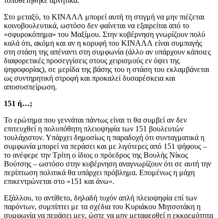
τοποθετήθηκε αρνητικά.
Στο μεταξύ, το ΚΙΝΑΛΛ μπορεί αυτή τη στιγμή να μην πιέζεται
κοινοβουλευτικά, ωστόσο δεν φαίνεται να εξαιρείται από το
«σφυροκόπημα» του Μαξίμου. Στην κυβέρνηση γνωρίζουν πολύ
καλά ότι, ακόμη και αν η κορυφή του ΚΙΝΑΛΛ είναι συμπαγής
στη στάση της απέναντι στη συμφωνία (άλλο αν υπάρχουν κάποιες
διαφορετικές προσεγγίσεις στους χειρισμούς εν όψει της
ψηφοφορίας), σε μερίδα της βάσης του η στάση του εκλαμβάνεται
ως συντηρητική στροφή και προκαλεί δυσαρέσκεια και
αποσυσπείρωση.
151 ή…;
Το ερώτημα που γεννάται πάντως είναι τι θα συμβεί αν δεν
επιτευχθεί η πολυπόθητη πλειοψηφία των 151 βουλευτών
τουλάχιστον. Υπάρχει δημοσίως η παραδοχή ότι συνταγματικά η
συμφωνία μπορεί να περάσει και με λιγότερες από 151 ψήφους –
το ανέφερε την Τρίτη ο ίδιος ο πρόεδρος της Βουλής Νίκος
Βούτσης – ωστόσο στην κυβέρνηση αναγνωρίζουν ότι σε αυτή την
περίπτωση πολιτικά θα υπάρχει πρόβλημα. Επομένως η μάχη
επικεντρώνεται στο «151 και άνω».
Εξάλλου, το αντίθετο, δηλαδή τυχόν απλή πλειοψηφία επί των
παρόντων, συμπίπτει με τα σχέδια του Κυριάκου Μητσοτάκη η
συμφωνία να περάσει μεν, ώστε να μην μεταφερθεί η εκκρεμότητα