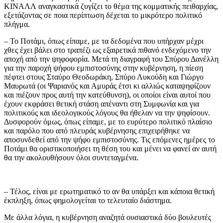
ΚΙΝΑΛΛ αναγκαστικά ζυγίζει το θέμα της κομματικής πειθαρχίας,
εξετάζοντας σε ποια περίπτωση δέχεται το μικρότερο πολιτικό
πλήγμα.
– Το Ποτάμι, όπως είπαμε, με τα δεδομένα που υπήρχαν μέχρι
χθες έχει βάλει στο τραπέζι ως εξαιρετικά πιθανό ενδεχόμενο την
αποχή από την ψηφοφορία. Μετά τη διαγραφή του Σπύρου Δανέλλη
για την παροχή ψήφου εμπιστοσύνης στην κυβέρνηση, η πίεση
πέφτει στους Σταύρο Θεοδωράκη, Σπύρο Λυκούδη και Γιώργο
Μαυρωτά (οι Ψαριανός και Αμυράς έτσι κι αλλιώς καταψηφίζουν
και πιέζουν προς αυτή την κατεύθυνση), οι οποίοι είναι αυτοί που
έχουν εκφράσει θετική στάση απέναντι στη Συμφωνία και για
πολιτικούς και ιδεολογικούς λόγους θα ήθελαν να την ψηφίσουν.
Δυσφορούν όμως, όπως είπαμε, με το ευρύτερο πολιτικό πλαίσιο
και παρόλο που από πλευράς κυβέρνησης επιχειρήθηκε να
αποσυνδεθεί από την ψήφο εμπιστοσύνης. Τις επόμενες ημέρες το
Ποτάμι θα οριστικοποιήσει τη θέση του και μένει να φανεί αν αυτή
θα την ακολουθήσουν όλοι συντεταγμένα.
– Τέλος, είναι με ερωτηματικό το αν θα υπάρξει και κάποια θετική
έκπληξη, όπως φημολογείται το τελευταίο διάστημα.
Με άλλα λόγια, η κυβέρνηση αναζητά ουσιαστικά δύο βουλευτές