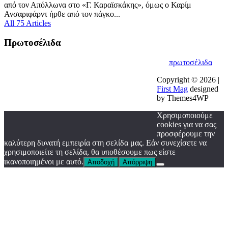
από τον Απόλλωνα στο «Γ. Καραϊσκάκης», όμως ο Καρίμ
Ανσαριφάρντ ήρθε από τον πάγκο...
All 75 Articles
Πρωτοσέλιδα
πρωτοσέλιδα
Copyright © 2026 |
First Mag
designed
by Themes4WP
Χρησιμοποιούμε
cookies για να σας
προσφέρουμε την
καλύτερη δυνατή εμπειρία στη σελίδα μας. Εάν συνεχίσετε να
χρησιμοποιείτε τη σελίδα, θα υποθέσουμε πως είστε
ικανοποιημένοι με αυτό.
Αποδοχή
Απόρριψη