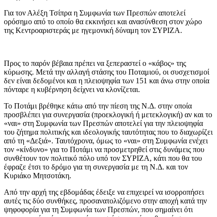
Για τον Αλέξη Τσίπρα η Συμφωνία των Πρεσπών αποτελεί
ορόσημο από το οποίο θα εκκινήσει και ανασύνθεση στον χώρο
της Κεντροαριστεράς με ηγεμονική δύναμη τον ΣΥΡΙΖΑ.
Προς το παρόν βέβαια πρέπει να ξεπεραστεί ο «κάβος» της
κύρωσης. Μετά την αλλαγή στάσης του Ποταμιού, οι συσχετισμοί
δεν είναι δεδομένοι και η πλειοψηφία των 151 και άνω στην οποία
πόνταρε η κυβέρνηση δείχνει να κλονίζεται.
Το Ποτάμι βρέθηκε κάτω από την πίεση της Ν.Δ. στην οποία
προσβλέπει για συνεργασία (προεκλογική ή μετεκλογική) αν και το
«ναι» στη Συμφωνία των Πρεσπών αποτελεί για την πλειοψηφία
του ζήτημα πολιτικής και ιδεολογικής ταυτότητας που το διαχωρίζει
από τη «Δεξιά». Ταυτόχρονα, όμως το «ναι» στη Συμφωνία ενέχει
τον «κίνδυνο» για το Ποτάμι να προσμετρηθεί στις δυνάμεις που
συνθέτουν τον πολιτικό πόλο υπό τον ΣΥΡΙΖΑ, κάτι που θα του
έφραζε έτσι το δρόμο για τη συνεργασία με τη Ν.Δ. και τον
Κυριάκο Μητσοτάκη.
Από την αρχή της εβδομάδας έδειξε να επιχειρεί να ισορροπήσει
αυτές τις δύο συνθήκες, προσανατολιζόμενο στην αποχή κατά την
ψηφοφορία για τη Συμφωνία των Πρεσπών, που σημαίνει ότι