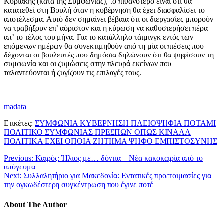
Κυριακής (κατά της Συμφωνίας), το πιθανότερο είναι ότι θα
κατατεθεί στη Βουλή όταν η κυβέρνηση θα έχει διασφαλίσει το
αποτέλεσμα. Αυτό δεν σημαίνει βέβαια ότι οι διεργασίες μπορούν
να τραβήξουν επ’ αόριστον και η κύρωση να καθυστερήσει πέρα
απ’ το τέλος του μήνα. Για το κατάλληλο τάιμινγκ εντός των
επόμενων ημέρων θα συνεκτιμηθούν από τη μία οι πιέσεις που
δέχονται οι βουλευτές που δημόσια δηλώνουν ότι θα ψηφίσουν τη
συμφωνία και οι ζυμώσεις στην πλευρά εκείνων που
ταλαντεύονται ή ζυγίζουν τις επιλογές τους.
madata
Ετικέτες:
ΣΥΜΦΩΝΙΑ ΚΥΒΕΡΝΗΣΗ ΠΛΕΙΟΨΗΦΙΑ ΠΟΤΑΜΙ
ΠΟΛΙΤΙΚΟ ΣΥΜΦΩΝΙΑΣ ΠΡΕΣΠΩΝ ΟΠΩΣ ΚΙΝΑΛΛ
ΠΟΛΙΤΙΚΑ ΕΧΕΙ ΟΠΟΙΑ ΖΗΤΗΜΑ ΨΗΦΟ ΕΜΠΙΣΤΟΣΥΝΗΣ
Previous:
Καιρός: Ήλιος με… δόντια – Νέα κακοκαιρία από το
απόγευμα
Next:
Συλλαλητήριο για Μακεδονία: Εντατικές προετοιμασίες για
την ογκωδέστερη συγκέντρωση που έγινε ποτέ
About The Author