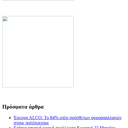
Πρόσφατα άρθρα
Έρευνα ALCO: Το 84% υπέρ πρόσθετων φοροαπαλλαγών
στους πολύτεκνους
Ετήσια τακτική γενική συνέλευση Κυριακή 23 Μαρτίου