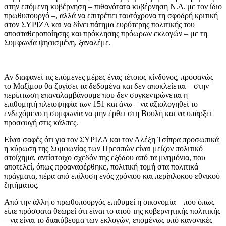
στην επόμενη κυβέρνηση – πιθανότατα κυβέρνηση Ν.Δ. με τον ίδιο
πρωθυπουργό –, αλλά να επιτρέπει ταυτόχρονα τη σφοδρή κριτική
στον ΣΥΡΙΖΑ και να δίνει πάτημα ευρύτερης πολιτικής του
αποσταθεροποίησης και πρόκλησης πρόωρων εκλογών – με τη
Συμφωνία ψηφισμένη, ξαναλέμε.
Αν διαφανεί τις επόμενες μέρες ένας τέτοιος κίνδυνος, προφανώς
το Μαξίμου θα ζυγίσει τα δεδομένα και δεν αποκλείεται – στην
περίπτωση επαναλαμβάνουμε που δεν συγκεντρώνεται η
επιθυμητή πλειοψηφία των 151 και άνω – να αξιολογηθεί το
ενδεχόμενο η συμφωνία να μην έρθει στη Βουλή και να υπάρξει
προσφυγή στις κάλπες.
Είναι σαφές ότι για τον ΣΥΡΙΖΑ και τον Αλέξη Τσίπρα προσωπικά
η κύρωση της Συμφωνίας των Πρεσπών είναι μείζον πολιτικό
στοίχημα, αντίστοιχο σχεδόν της εξόδου από τα μνημόνια, που
αποτελεί, όπως προαναφέρθηκε, πολιτική τομή στα πολιτικά
πράγματα, πέρα από επίλυση ενός χρόνιου και περίπλοκου εθνικού
ζητήματος.
Από την άλλη ο πρωθυπουργός επιθυμεί η οικονομία – που όπως
είπε πρόσφατα θεωρεί ότι είναι το ατού της κυβερνητικής πολιτικής
– να είναι το διακύβευμα των εκλογών, επομένως υπό κανονικές