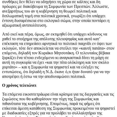
συνθήκες δεν θέλει να οδηγήσει τη χώρα σε κάλπες και δη
πρόωρες με διακύβευμα τη Συμφωνία των Πρεσπών. Άλλωστε,
ανεξαρτήτως του αν η κυβέρνηση τη θεωρεί πολιτική και
διπλωματική τομή στα πολιτικά χρονικά, γνωρίζει ότι υπάρχει
έντονη δυσαρέσκεια στο εκλογικό σώμα, στην οποία ποντάρει η
αξιωματική αντιπολίτευση.
Από εκεί και πέρα, όμως, αν εκτιμηθεί ότι υπάρχει κίνδυνος να
χαθεί το στοίχημα της απόλυτης πλειοψηφίας και αυτό κατ’
επέκταση να επηρεάσει αρνητικά το πολιτικό παιχνίδι εν όψει των
εκλογών, τότε δεν αποκλείεται να στείλει την «καυτή πατάτα» στον
επόμενο, δηλαδή τον Κυριάκο Μητσοτάκη. Ο τελευταίος βέβαια
ξορκίζει ένα τέτοιο ενδεχόμενο κι αναγκαστικά δίνει τη μάχη σε
αυτή τη συγκυρία να έχει «και την πίτα ολόκληρη και τον σκύλο
χορτάτο» – και η Συμφωνία να ψηφιστεί και να ελέγξει τις
εντυπώσεις, ότι δηλαδή η Ν.Δ. έκανε ό,τι ήταν δυνατό για να την
αποτρέψει ή έστω να την αποδυναμώσει πολιτικά.
Ο χρόνος τελειώνει
Τα επόμενα εικοσιτετράωρα είναι κρίσιμα για τις διεργασίες και τις
ζυμώσεις που θα καθορίσουν την τύχη της Συμφωνίας και
πιθανότατα της κυβέρνησης. Επομένως, παρά τις φήμες ότι
επίκειται άμεση κατάθεση της Συμφωνίας προκειμένου να ψηφιστεί
με διαδικασίες εξπρές για να προλάβει το συλλαλητήριο της