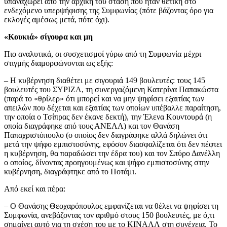
υπαναχωρεί από την αρχική του στάση που ήταν θετική στο
ενδεχόμενο υπερψήφισης της Συμφωνίας (πότε βάζοντας όρο για
εκλογές αμέσως μετά, πότε όχι).
«Κουκιά» σίγουρα και μη
Πιο αναλυτικά, οι συσχετισμοί γύρω από τη Συμφωνία μέχρι
στιγμής διαμορφώνονται ως εξής:
– Η κυβέρνηση διαθέτει με σιγουριά 149 βουλευτές: τους 145
βουλευτές του ΣΥΡΙΖΑ, τη συνεργαζόμενη Κατερίνα Παπακώστα
(παρά το «θρίλερ» ότι μπορεί και να μην ψηφίσει εξαιτίας των
απειλών που δέχεται και εξαιτίας των οποίων υπέβαλλε παραίτηση,
την οποία ο Τσίπρας δεν έκανε δεκτή), την Έλενα Κουντουρά (η
οποία διαγράφηκε από τους ΑΝΕΛΛ) και τον Θανάση
Παπαχριστόπουλο (ο οποίος δεν διαγράφηκε αλλά δηλώνει ότι
μετά την ψήφο εμπιστοσύνης, εφόσον διασφαλίζεται ότι δεν πέφτει
η κυβέρνηση, θα παραδώσει την έδρα του) και τον Σπύρο Δανέλλη
ο οποίος, δίνοντας προηγουμένως και ψήφο εμπιστοσύνης στην
κυβέρνηση, διαγράφτηκε από το Ποτάμι.
Από εκεί και πέρα:
– Ο Θανάσης Θεοχαρόπουλος εμφανίζεται να θέλει να ψηφίσει τη
Συμφωνία, ανεβάζοντας τον αριθμό στους 150 βουλευτές, με ό,τι
σημαίνει αυτό για τη σχέση του με το ΚΙΝΑΛΛ στη συνέχεια. Το