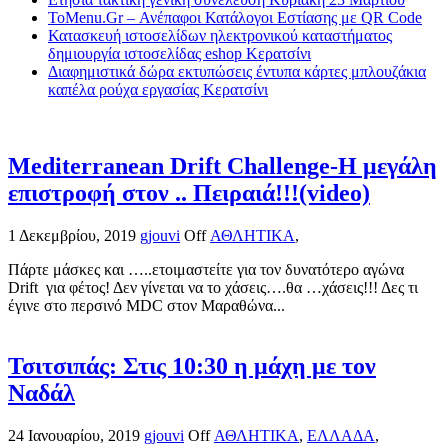
ToMenu.Gr – Ανέπαφοι Κατάλογοι Εστίασης με QR Code
Κατασκευή ιστοσελίδων ηλεκτρονικού καταστήματος
δημιουργία ιστοσελίδας eshop Κερατσίνι
Διαφημιστικά δώρα εκτυπώσεις έντυπα κάρτες μπλουζάκια
καπέλα ρούχα εργασίας Κερατσίνι
Mediterranean Drift Challenge-Η μεγάλη
επιστροφή στον .. Πειραιά!!!(video)
1 Δεκεμβρίου, 2019
gjouvi
Off
ΑΘΛΗΤΙΚΑ
,
Πάρτε μάσκες και …..ετοιμαστείτε για τον δυνατότερο αγώνα
Drift για φέτος! Δεν γίνεται να το χάσεις….θα …χάσεις!!! Δες τι
έγινε στο περσινό MDC στον Μαραθώνα...
Τσιτσιπάς: Στις 10:30 η μάχη με τον
Ναδάλ
24 Ιανουαρίου, 2019
gjouvi
Off
ΑΘΛΗΤΙΚΑ
,
ΕΛΛΑΔΑ
,