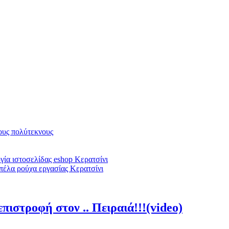
υς πολύτεκνους
ία ιστοσελίδας eshop Κερατσίνι
πέλα ρούχα εργασίας Κερατσίνι
πιστροφή στον .. Πειραιά!!!(video)