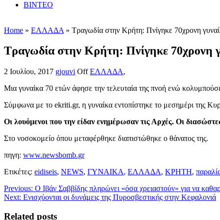
ΒΙΝΤΕΟ
Home
»
ΕΛΛΑΔΑ
» Τραγωδία στην Κρήτη: Πνίγηκε 70χρονη γυναί
Τραγωδία στην Κρήτη: Πνίγηκε 70χρονη γ
2 Ιουλίου, 2017
gjouvi
Off
ΕΛΛΑΔΑ
,
Μια γυναίκα 70 ετών άφησε την τελευταία της πνοή ενώ κολυμπούσ
Σύμφωνα με το ekriti.gr, η γυναίκα εντοπίστηκε το μεσημέρι της Κυ
Οι λουόμενοι που την είδαν ενημέρωσαν τις Αρχές. Οι διασώστ
Στο νοσοκομείο όπου μεταφέρθηκε διαπιστώθηκε ο θάνατος της.
πηγη:
www.newsbomb.gr
Ετικέτες:
eidiseis
,
NEWS
,
ΓΥΝΑΙΚΑ
,
ΕΛΛΑΔΑ
,
ΚΡΗΤΗ
,
παραλί
Previous:
Ο Ιβάν Σαββίδης πληρώνει «όσα χρειαστούν» για να καθαρ
Next:
Ενισχύονται οι δυνάμεις της Πυροσβεστικής στην Κεφαλονιά
Related posts