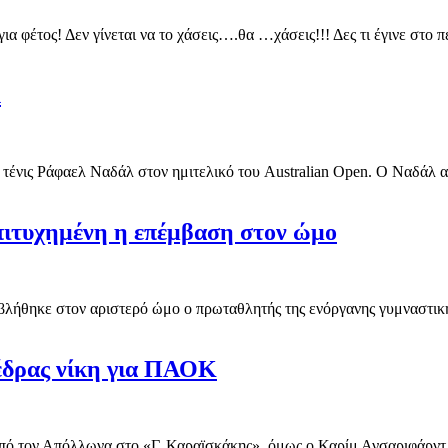
για φέτος! Δεν γίνεται να το χάσεις….θα …χάσεις!!! Δες τι έγινε στ
λ
 τένις Ράφαελ Ναδάλ στον ημιτελικό του Australian Open. Ο Ναδάλ αυτ
Επιτυχημένη η επέμβαση στον ώμο
λήθηκε στον αριστερό ώμο ο πρωταθλητής της ενόργανης γυμναστικής
έδρας νίκη για ΠΑΟΚ
ό τον Απόλλωνα στο «Γ. Καραϊσκάκης», όμως ο Καρίμ Ανσαριφάρντ ή