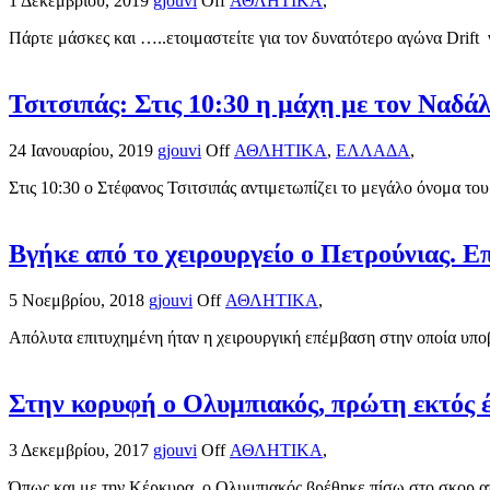
1 Δεκεμβρίου, 2019
gjouvi
Off
ΑΘΛΗΤΙΚΑ
,
Πάρτε μάσκες και …..ετοιμαστείτε για τον δυνατότερο αγώνα Drift 
Τσιτσιπάς: Στις 10:30 η μάχη με τον Ναδά
24 Ιανουαρίου, 2019
gjouvi
Off
ΑΘΛΗΤΙΚΑ
,
ΕΛΛΑΔΑ
,
Στις 10:30 ο Στέφανος Τσιτσιπάς αντιμετωπίζει το μεγάλο όνομα του
Βγήκε από το χειρουργείο ο Πετρούνιας. 
5 Νοεμβρίου, 2018
gjouvi
Off
ΑΘΛΗΤΙΚΑ
,
Απόλυτα επιτυχημένη ήταν η χειρουργική επέμβαση στην οποία υποβ
Στην κορυφή ο Ολυμπιακός, πρώτη εκτός 
3 Δεκεμβρίου, 2017
gjouvi
Off
ΑΘΛΗΤΙΚΑ
,
Όπως και με την Κέρκυρα, ο Ολυμπιακός βρέθηκε πίσω στο σκορ απ