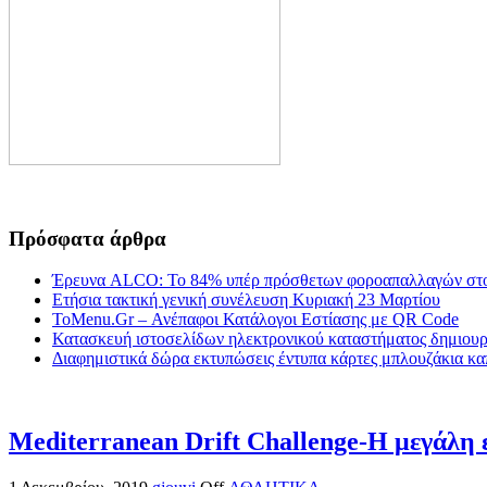
Πρόσφατα άρθρα
Έρευνα ALCO: Το 84% υπέρ πρόσθετων φοροαπαλλαγών στο
Ετήσια τακτική γενική συνέλευση Κυριακή 23 Μαρτίου
ToMenu.Gr – Ανέπαφοι Κατάλογοι Εστίασης με QR Code
Κατασκευή ιστοσελίδων ηλεκτρονικού καταστήματος δημιουργ
Διαφημιστικά δώρα εκτυπώσεις έντυπα κάρτες μπλουζάκια κα
Mediterranean Drift Challenge-Η μεγάλη ε